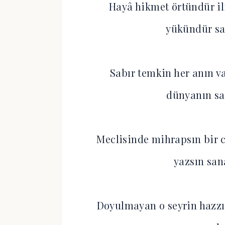
Hayâ hikmet örtündür i
yükündür sa
Sabır temkin her anın v
dünyanın sa
Meclisinde mihrapsın bir 
yazsın san
Doyulmayan o seyrin hazzı 