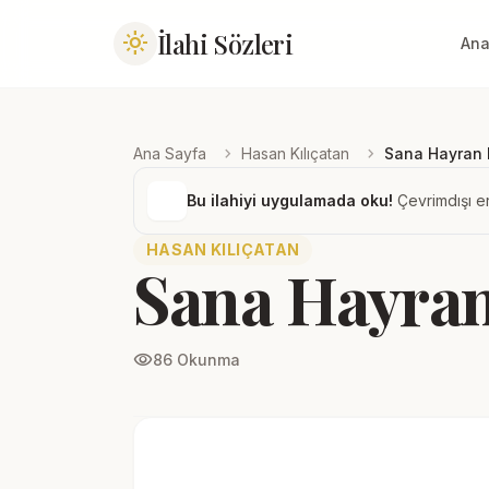
İlahi Sözleri
light_mode
Ana
chevron_right
chevron_right
Ana Sayfa
Hasan Kılıçatan
Sana Hayran 
Bu ilahiyi uygulamada oku!
Çevrimdışı er
HASAN KILIÇATAN
Sana Hayra
visibility
86 Okunma