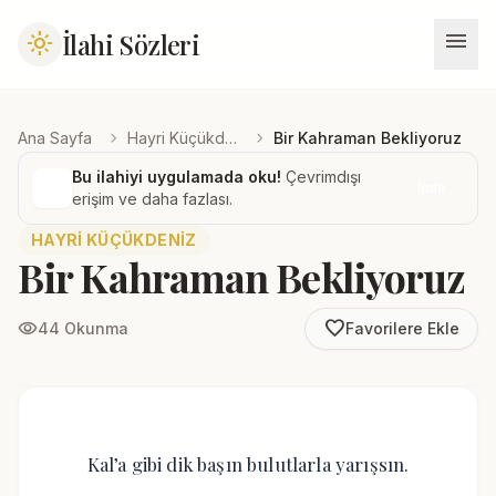
menu
İlahi Sözleri
light_mode
chevron_right
chevron_right
Ana Sayfa
Hayri Küçükdeniz
Bir Kahraman Bekliyoruz
Bu ilahiyi uygulamada oku!
Çevrimdışı
İndir
erişim ve daha fazlası.
HAYRI KÜÇÜKDENIZ
Bir Kahraman Bekliyoruz
favorite_border
visibility
44 Okunma
Favorilere Ekle
Kal’a gibi dik başın bulutlarla yarışsın.