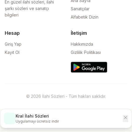
Ana Sayfa
En güzel ilahi sözleri, ilahi
şarkı sözleri ve sanatçı
Sanatçılar
bilgileri
Alfabetik Dizin
Hesap
İletişim
Giriş Yap
Hakkımızda
Kayıt Ol
Gizlilik Politikası
© 2026 İlahi Sözleri - Tüm hakları saklıdır.
Kral İlahi Sözleri
close
İndir
Uygulamayı ücretsiz indir