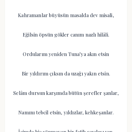
Kahramanlar büyüsün masalda dev misali,
Eğilsin öpsün gökler canım nazlı hilâli.
Ordularım yeniden Tuna’ya akın etsin
Bir yıldırım çıksın da uzağı yakın etsin.
Selâm dursun karşımda bütün şerefler şanlar,
Namını tebcil etsin, yıldızlar, kehkeşanlar.
İçimde hiç sönmeyen bir fetih sevdası var,