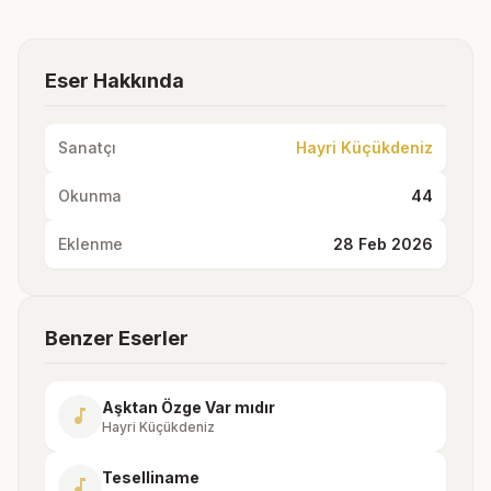
Eser Hakkında
Sanatçı
Hayri Küçükdeniz
Okunma
44
Eklenme
28 Feb 2026
Benzer Eserler
Aşktan Özge Var mıdır
music_note
Hayri Küçükdeniz
Teselliname
music_note