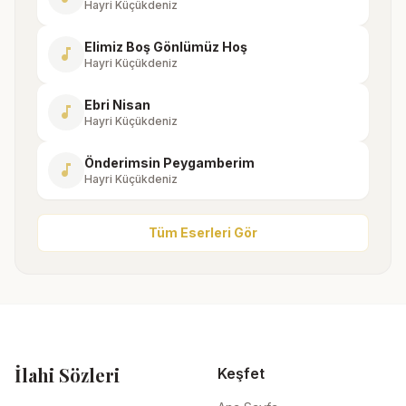
Hayri Küçükdeniz
Elimiz Boş Gönlümüz Hoş
music_note
Hayri Küçükdeniz
Ebri Nisan
music_note
Hayri Küçükdeniz
Önderimsin Peygamberim
music_note
Hayri Küçükdeniz
Tüm Eserleri Gör
İlahi Sözleri
Keşfet