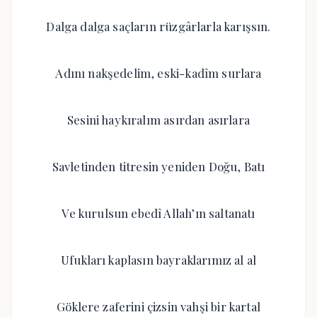
Dalga dalga saçların rüzgârlarla karışsın.
Adını nakşedelim, eski-kadîm surlara
Sesini haykıralım asırdan asırlara
Savletinden titresin yeniden Doğu, Batı
Ve kurulsun ebedî Allah’ın saltanatı
Ufukları kaplasın bayraklarımız al al
Göklere zaferini çizsin vahşi bir kartal