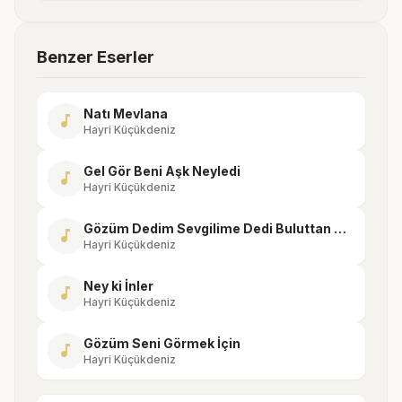
Benzer Eserler
Natı Mevlana
music_note
Hayri Küçükdeniz
Gel Gör Beni Aşk Neyledi
music_note
Hayri Küçükdeniz
Gözüm Dedim Sevgilime Dedi Buluttan Bahsetme
music_note
Hayri Küçükdeniz
Ney ki İnler
music_note
Hayri Küçükdeniz
Gözüm Seni Görmek İçin
music_note
Hayri Küçükdeniz