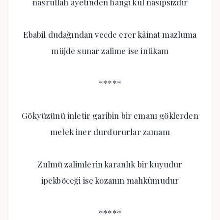
nasrullah âyetinden hangi kul nasipsizdir
Ebabil dudağından vecde erer kâinat mazluma
müjde sunar zalime ise intikam
*****
Gökyüzünü inletir garibin bir emanı göklerden
melek iner durdururlar zamanı
Zulmü zalimlerin karanlık bir kuyudur
ipekböceği ise kozanın mahkûmudur
*****