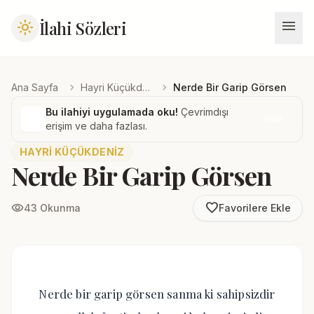
menu
İlahi Sözleri
light_mode
chevron_right
chevron_right
Ana Sayfa
Hayri Küçükdeniz
Nerde Bir Garip Görsen
Bu ilahiyi uygulamada oku!
Çevrimdışı
İndir
erişim ve daha fazlası.
HAYRI KÜÇÜKDENIZ
Nerde Bir Garip Görsen
favorite_border
visibility
43 Okunma
Favorilere Ekle
Nerde bir garip görsen sanma ki sahipsizdir