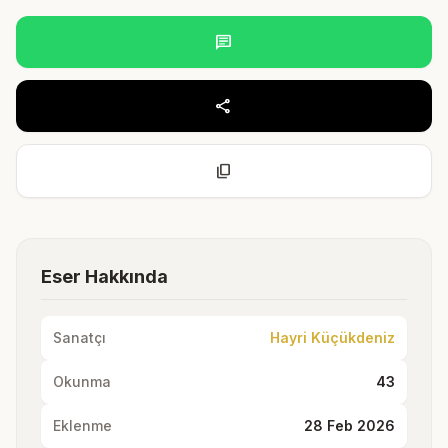
chat
share
content_copy
Eser Hakkında
Sanatçı
Hayri Küçükdeniz
Okunma
43
Eklenme
28 Feb 2026