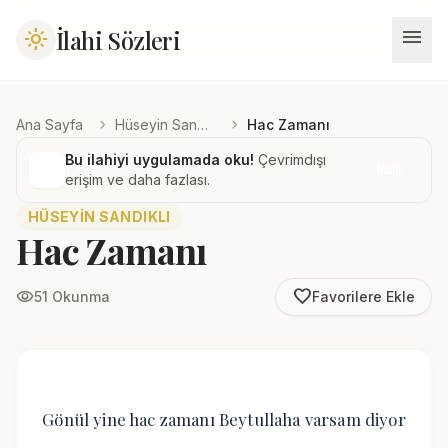
menu
İlahi Sözleri
light_mode
chevron_right
chevron_right
Ana Sayfa
Hüseyin Sandıklı
Hac Zamanı
Bu ilahiyi uygulamada oku!
Çevrimdışı
İndir
erişim ve daha fazlası.
HÜSEYIN SANDIKLI
Hac Zamanı
favorite_border
visibility
51 Okunma
Favorilere Ekle
Gönül yine hac zamanı Beytullaha varsam diyor