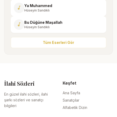
Ya Muhammed
music_note
Hüseyin Sandıklı
Bu Düğüne Maşallah
music_note
Hüseyin Sandıklı
Tüm Eserleri Gör
İlahi Sözleri
Keşfet
Ana Sayfa
En güzel ilahi sözleri, ilahi
şarkı sözleri ve sanatçı
Sanatçılar
bilgileri
Alfabetik Dizin