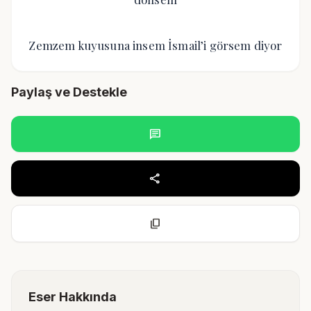
Zemzem kuyusuna insem İsmail’i görsem diyor
Paylaş ve Destekle
chat
share
content_copy
Eser Hakkında