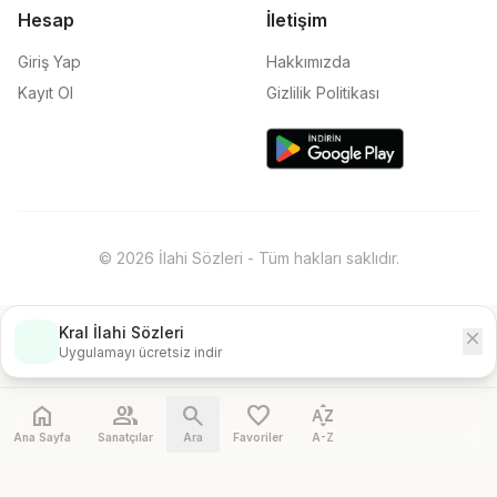
Hesap
İletişim
Giriş Yap
Hakkımızda
Kayıt Ol
Gizlilik Politikası
© 2026 İlahi Sözleri - Tüm hakları saklıdır.
Kral İlahi Sözleri
close
İndir
Uygulamayı ücretsiz indir
home
people
search
favorite
sort_by_alpha
Ana Sayfa
Sanatçılar
Ara
Favoriler
A-Z