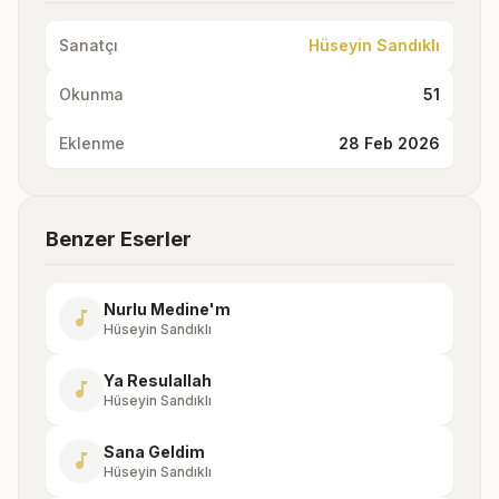
Sanatçı
Hüseyin Sandıklı
Okunma
51
Eklenme
28 Feb 2026
Benzer Eserler
Nurlu Medine'm
music_note
Hüseyin Sandıklı
Ya Resulallah
music_note
Hüseyin Sandıklı
Sana Geldim
music_note
Hüseyin Sandıklı