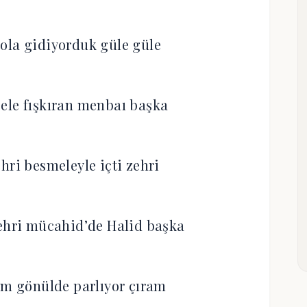
 yola gidiyorduk güle güle
ele fışkıran menbaı başka
hri besmeleyle içti zehri
ehri mücahid’de Halid başka
am gönülde parlıyor çıram