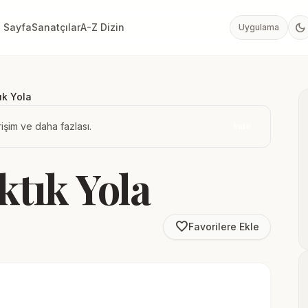
dark_mode
 Sayfa
Sanatçılar
A-Z Dizin
Uygulama
tık Yola
işim ve daha fazlası.
İndir
ktık Yola
favorite_border
Favorilere Ekle