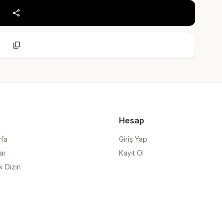
share
content_copy
Hesap
yfa
Giriş Yap
ar
Kayıt Ol
k Dizin