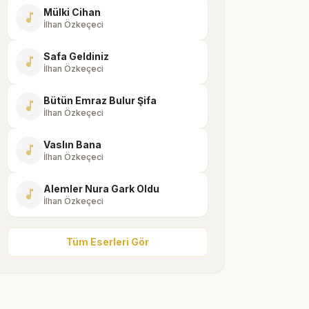
Mülki Cihan
music_note
İlhan Özkeçeci
Safa Geldiniz
music_note
İlhan Özkeçeci
Bütün Emraz Bulur Şifa
music_note
İlhan Özkeçeci
Vaslın Bana
music_note
İlhan Özkeçeci
Alemler Nura Gark Oldu
music_note
İlhan Özkeçeci
Tüm Eserleri Gör