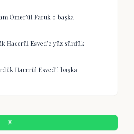
ram Ömer’ül Faruk o başka
k Hacerül Esved’e yüz sürdük
gördük Hacerül Esved’i başka
chat