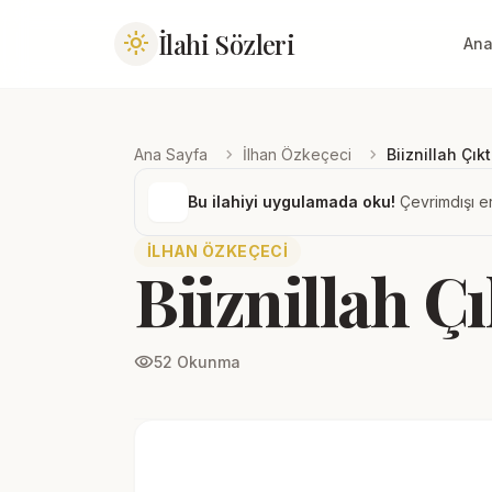
İlahi Sözleri
light_mode
Ana
chevron_right
chevron_right
Ana Sayfa
İlhan Özkeçeci
Biiznillah Çık
Bu ilahiyi uygulamada oku!
Çevrimdışı er
İLHAN ÖZKEÇECI
Biiznillah Çı
visibility
52 Okunma