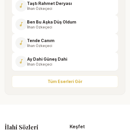
Taştı Rahmet Deryası
music_note
İlhan Özkeçeci
Ben Bu Aşka Düş Oldum
music_note
İlhan Özkeçeci
Tende Canım
music_note
İlhan Özkeçeci
Ay Dahi Güneş Dahi
music_note
İlhan Özkeçeci
Tüm Eserleri Gör
İlahi Sözleri
Keşfet