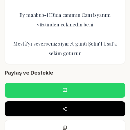
Ey mahbub-i Hüda canımın Canı isyanım
yüzünden çekmedin beni
Mevlâ’yı severseniz ziyaret günü Şefiu’l Usat’a
selâm götürün
Paylaş ve Destekle
chat
share
content_copy