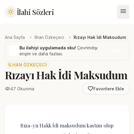
menu
İlahi Sözleri
light_mode
chevron_right
chevron_right
Ana Sayfa
İlhan Özkeçeci
Rızayı Hak İdi Maksudum
Bu ilahiyi uygulamada oku!
Çevrimdışı
İndir
erişim ve daha fazlası.
İLHAN ÖZKEÇECI
Rızayı Hak İdi Maksudum
favorite_border
visibility
47 Okunma
Favorilere Ekle
Rıza-yıı Hakk İdi maksudum kastım olup