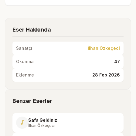
Eser Hakkında
Sanatçı
İlhan Özkeçeci
Okunma
47
Eklenme
28 Feb 2026
Benzer Eserler
Safa Geldiniz
music_note
İlhan Özkeçeci