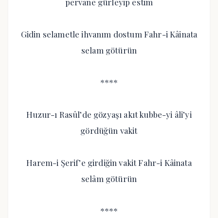
pervane gürleyip estim
Gidin selametle ihvanım dostum Fahr-i Kâinata
selam götürün
****
Huzur-ı Rasûl’de gözyaşı akıt kubbe-yi âli’yi
gördüğün vakit
Harem-i Şerif’e girdiğin vakit Fahr-i Kâinata
selâm götürün
****