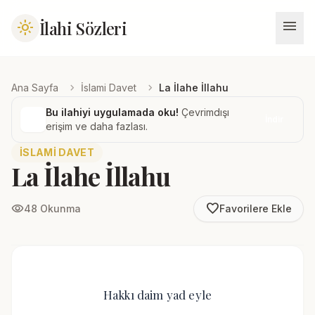
menu
İlahi Sözleri
light_mode
chevron_right
chevron_right
Ana Sayfa
İslami Davet
La İlahe İllahu
Bu ilahiyi uygulamada oku!
Çevrimdışı
İndir
erişim ve daha fazlası.
İSLAMI DAVET
La İlahe İllahu
favorite_border
visibility
48 Okunma
Favorilere Ekle
Hakkı daim yad eyle