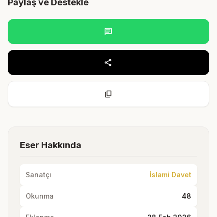
Paylaş ve Destekle
chat
share
content_copy
Eser Hakkında
Sanatçı
İslami Davet
Okunma
48