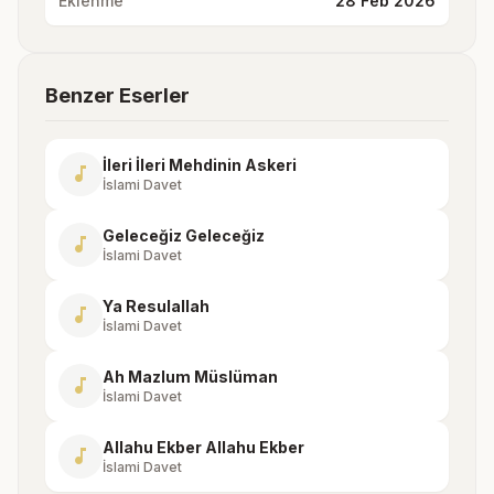
Eklenme
28 Feb 2026
Benzer Eserler
İleri İleri Mehdinin Askeri
music_note
İslami Davet
Geleceğiz Geleceğiz
music_note
İslami Davet
Ya Resulallah
music_note
İslami Davet
Ah Mazlum Müslüman
music_note
İslami Davet
Allahu Ekber Allahu Ekber
music_note
İslami Davet