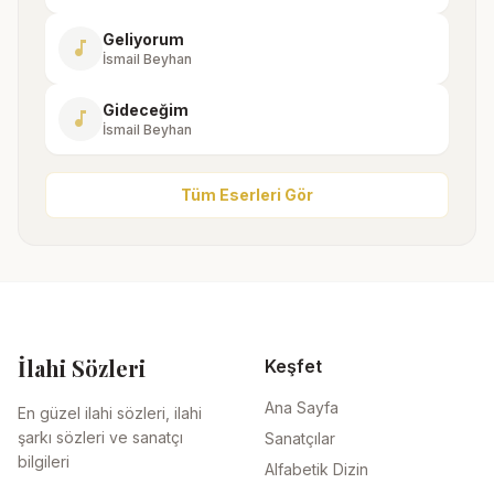
Geliyorum
music_note
İsmail Beyhan
Gideceğim
music_note
İsmail Beyhan
Tüm Eserleri Gör
İlahi Sözleri
Keşfet
Ana Sayfa
En güzel ilahi sözleri, ilahi
şarkı sözleri ve sanatçı
Sanatçılar
bilgileri
Alfabetik Dizin