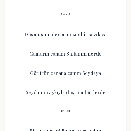
****
Düşmüşüm dermanı zor bir sevdaya
Canların cananı Sultanım nerde
Götürün canana canım Seydaya
Seydamın aşkıyla düştüm bu derde
****
Bir an önce gidip ona varsaydım