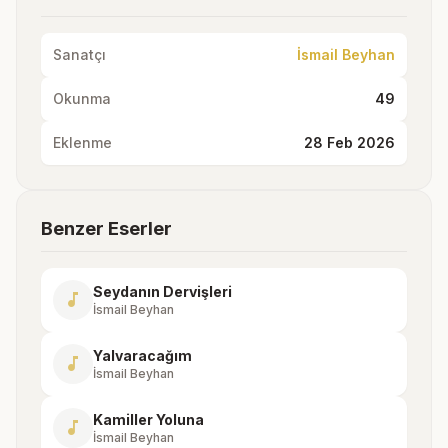
Sanatçı
İsmail Beyhan
Okunma
49
Eklenme
28 Feb 2026
Benzer Eserler
Seydanın Dervişleri
music_note
İsmail Beyhan
Yalvaracağım
music_note
İsmail Beyhan
Kamiller Yoluna
music_note
İsmail Beyhan