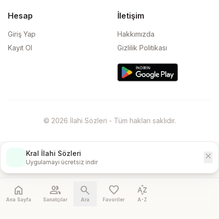
Hesap
İletişim
Giriş Yap
Hakkımızda
Kayıt Ol
Gizlilik Politikası
© 2026 İlahi Sözleri - Tüm hakları saklıdır.
Kral İlahi Sözleri
close
İndir
Uygulamayı ücretsiz indir
home
people
search
favorite
sort_by_alpha
Ana Sayfa
Sanatçılar
Ara
Favoriler
A-Z