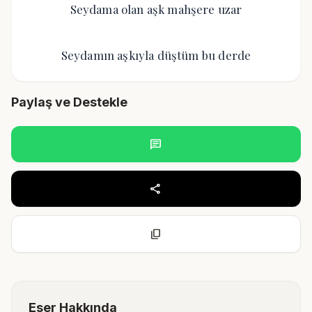
Seydama olan aşk mahşere uzar
Seydamın aşkıyla düştüm bu derde
Paylaş ve Destekle
chat
share
content_copy
Eser Hakkında