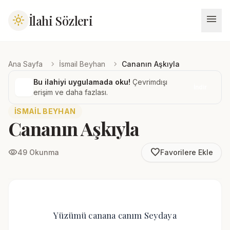
menu
İlahi Sözleri
light_mode
chevron_right
chevron_right
Ana Sayfa
İsmail Beyhan
Cananın Aşkıyla
Bu ilahiyi uygulamada oku!
Çevrimdışı
İndir
erişim ve daha fazlası.
İSMAIL BEYHAN
Cananın Aşkıyla
favorite_border
visibility
49 Okunma
Favorilere Ekle
Yüzümü canana canım Seydaya