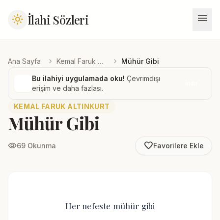
menu
İlahi Sözleri
light_mode
chevron_right
chevron_right
Ana Sayfa
Kemal Faruk Altınkurt
Mühür Gibi
Bu ilahiyi uygulamada oku!
Çevrimdışı
İndir
erişim ve daha fazlası.
KEMAL FARUK ALTINKURT
Mühür Gibi
favorite_border
visibility
69 Okunma
Favorilere Ekle
Her nefeste mühür gibi