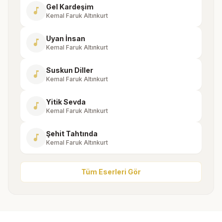
Gel Kardeşim
music_note
Kemal Faruk Altınkurt
Uyan İnsan
music_note
Kemal Faruk Altınkurt
Suskun Diller
music_note
Kemal Faruk Altınkurt
Yitik Sevda
music_note
Kemal Faruk Altınkurt
Şehit Tahtında
music_note
Kemal Faruk Altınkurt
Tüm Eserleri Gör