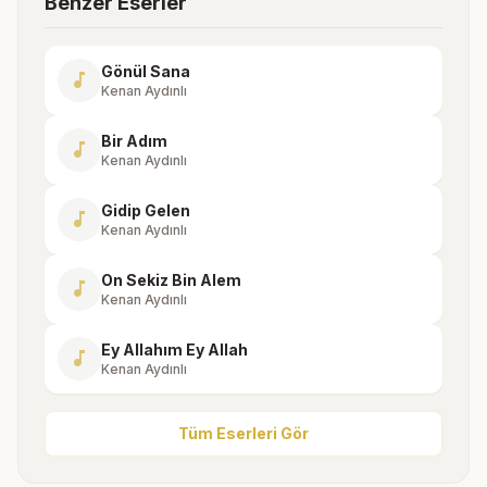
Benzer Eserler
Gönül Sana
music_note
Kenan Aydınlı
Bir Adım
music_note
Kenan Aydınlı
Gidip Gelen
music_note
Kenan Aydınlı
On Sekiz Bin Alem
music_note
Kenan Aydınlı
Ey Allahım Ey Allah
music_note
Kenan Aydınlı
Tüm Eserleri Gör