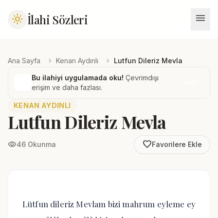
menu
İlahi Sözleri
light_mode
chevron_right
chevron_right
Ana Sayfa
Kenan Aydınlı
Lutfun Dileriz Mevla
Bu ilahiyi uygulamada oku!
Çevrimdışı
İndir
erişim ve daha fazlası.
KENAN AYDINLI
Lutfun Dileriz Mevla
favorite_border
visibility
46 Okunma
Favorilere Ekle
Lütfun dileriz Mevlam bizi mahrum eyleme ey