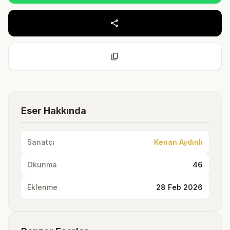
share
content_copy
Eser Hakkında
Sanatçı
Kenan Aydınlı
Okunma
46
Eklenme
28 Feb 2026