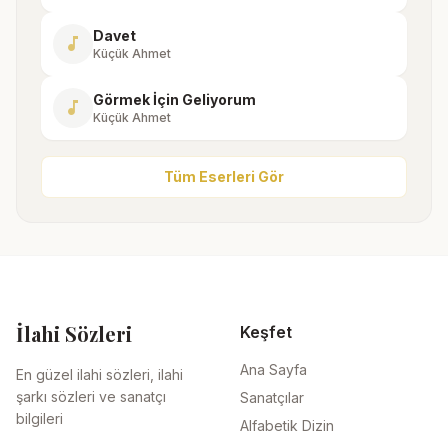
Davet
music_note
Küçük Ahmet
Görmek İçin Geliyorum
music_note
Küçük Ahmet
Tüm Eserleri Gör
İlahi Sözleri
Keşfet
Ana Sayfa
En güzel ilahi sözleri, ilahi
şarkı sözleri ve sanatçı
Sanatçılar
bilgileri
Alfabetik Dizin