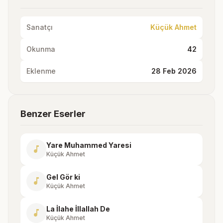
Sanatçı
Küçük Ahmet
Okunma
42
Eklenme
28 Feb 2026
Benzer Eserler
Yare Muhammed Yaresi
music_note
Küçük Ahmet
Gel Gör ki
music_note
Küçük Ahmet
La İlahe İllallah De
music_note
Küçük Ahmet