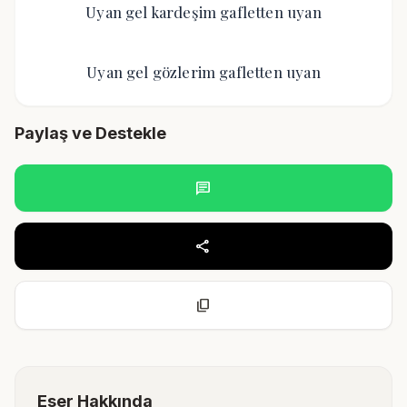
Uyan gel kardeşim gafletten uyan
Uyan gel gözlerim gafletten uyan
Paylaş ve Destekle
chat
share
content_copy
Eser Hakkında