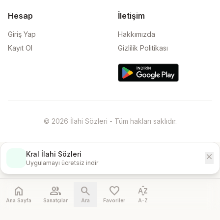
Hesap
İletişim
Giriş Yap
Hakkımızda
Kayıt Ol
Gizlilik Politikası
© 2026 İlahi Sözleri - Tüm hakları saklıdır.
Kral İlahi Sözleri
close
İndir
Uygulamayı ücretsiz indir
home
people
search
favorite
sort_by_alpha
Ana Sayfa
Sanatçılar
Ara
Favoriler
A-Z