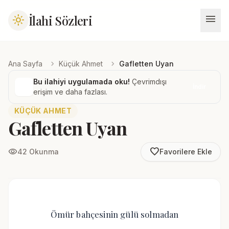
menu
İlahi Sözleri
light_mode
chevron_right
chevron_right
Ana Sayfa
Küçük Ahmet
Gafletten Uyan
Bu ilahiyi uygulamada oku!
Çevrimdışı
İndir
erişim ve daha fazlası.
KÜÇÜK AHMET
Gafletten Uyan
favorite_border
visibility
42 Okunma
Favorilere Ekle
Ömür bahçesinin gülü solmadan