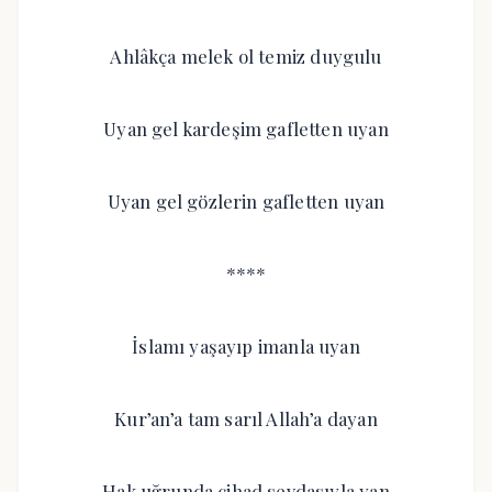
Ahlâkça melek ol temiz duygulu
Uyan gel kardeşim gafletten uyan
Uyan gel gözlerin gafletten uyan
****
İslamı yaşayıp imanla uyan
Kur’an’a tam sarıl Allah’a dayan
Hak uğrunda cihad sevdasıyla yan