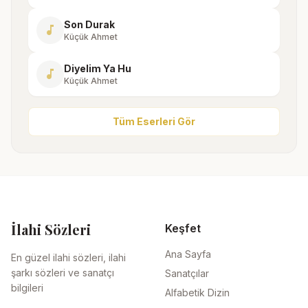
Son Durak
music_note
Küçük Ahmet
Diyelim Ya Hu
music_note
Küçük Ahmet
Tüm Eserleri Gör
İlahi Sözleri
Keşfet
Ana Sayfa
En güzel ilahi sözleri, ilahi
şarkı sözleri ve sanatçı
Sanatçılar
bilgileri
Alfabetik Dizin