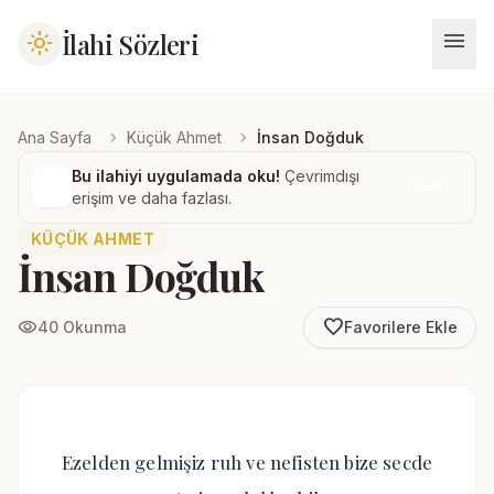
menu
İlahi Sözleri
light_mode
chevron_right
chevron_right
Ana Sayfa
Küçük Ahmet
İnsan Doğduk
Bu ilahiyi uygulamada oku!
Çevrimdışı
İndir
erişim ve daha fazlası.
KÜÇÜK AHMET
İnsan Doğduk
favorite_border
visibility
40 Okunma
Favorilere Ekle
Ezelden gelmişiz ruh ve nefisten bize secde