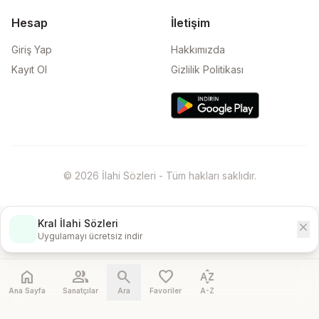
Hesap
İletişim
Giriş Yap
Hakkımızda
Kayıt Ol
Gizlilik Politikası
© 2026 İlahi Sözleri - Tüm hakları saklıdır.
Kral İlahi Sözleri
close
İndir
Uygulamayı ücretsiz indir
home
people
search
favorite
sort_by_alpha
Ana Sayfa
Sanatçılar
Ara
Favoriler
A-Z