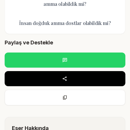
amma olabildik mi?
İnsan doğduk amma dostlar olabildik mi?
Paylaş ve Destekle
chat
share
content_copy
Eser Hakkında