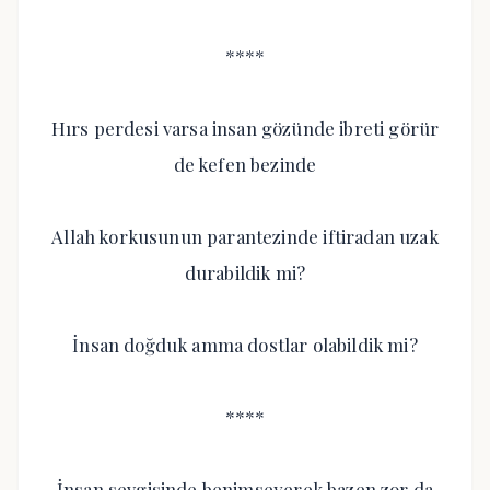
****
Hırs perdesi varsa insan gözünde ibreti görür
de kefen bezinde
Allah korkusunun parantezinde iftiradan uzak
durabildik mi?
İnsan doğduk amma dostlar olabildik mi?
****
İnsan sevgisinde benimseyerek bazen zor da