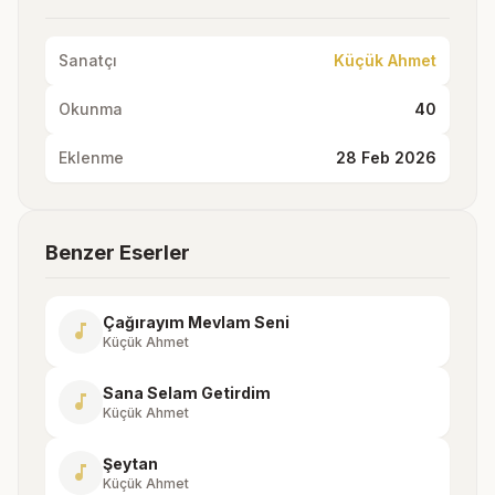
Sanatçı
Küçük Ahmet
Okunma
40
Eklenme
28 Feb 2026
Benzer Eserler
Çağırayım Mevlam Seni
music_note
Küçük Ahmet
Sana Selam Getirdim
music_note
Küçük Ahmet
Şeytan
music_note
Küçük Ahmet