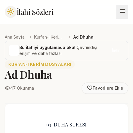
menu
İlahi Sözleri
light_mode
chevron_right
chevron_right
Ana Sayfa
Kur'an-ı Kerim Dosyaları
Ad Dhuha
Bu ilahiyi uygulamada oku!
Çevrimdışı
İndir
erişim ve daha fazlası.
KUR'AN-I KERIM DOSYALARI
Ad Dhuha
favorite_border
visibility
47 Okunma
Favorilere Ekle
93-DUHA SURESİ