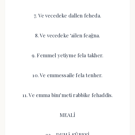
7. Ve vecedeke dallen feheda.
8. Ve vecedeke ‘ailen feağna.
9. Femmel yetiyme fela takher.
10. Ve emmessaile fela tenher.
11. Ve emma binı’meti rabbike fehaddis.
MEALİ
93 – DUHÂ SÛRESİ