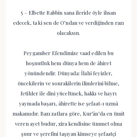
5 – Elbette Rabbin sana ileride öyle ihsan
edecek, ta ki sen de O’ndan ve verdiğinden razı
olacaksın.
Peygamber Efendimize vaad edilen bu
hoşnutluk hem dünya hem de âhiret
yönündendir. Dünyada: İlahî feyizler,
öncekilerin ve sonrakilerin ilimlerini bilme,
fetihler ile dini yüceltmek, hakkı ve hayrı
yaymada başarı, âhirette ise şefaat-ı uzmâ
makamıdır. Bazı zatlara göre, Kur’ân’da en ümit
veren ayet budur, zira kendisine ümmet olma
şuur ve şerefini taşıyan kimseye şefaatçi