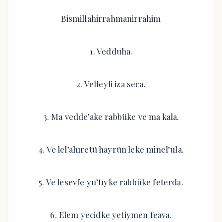
Bismillahirrahmanirrahim
1. Vedduha.
2. Velleyli iza seca.
3. Ma vedde’ake rabbüke ve ma kala.
4. Ve lel’ahıretü hayrün leke minel’ula.
5. Ve lesevfe yu’tıyke rabbüke feterda.
6. Elem yecidke yetiymen feava.