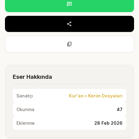
chat
share
content_copy
Eser Hakkında
Sanatçı
Kur'an-ı Kerim Dosyaları
Okunma
47
Eklenme
28 Feb 2026