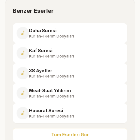
Benzer Eserler
Duha Suresi
music_note
Kur'an-ı Kerim Dosyaları
Kaf Suresi
music_note
Kur'an-ı Kerim Dosyaları
38 Ayetler
music_note
Kur'an-ı Kerim Dosyaları
Meal-Suat Yıldırım
music_note
Kur'an-ı Kerim Dosyaları
Hucurat Suresi
music_note
Kur'an-ı Kerim Dosyaları
Tüm Eserleri Gör