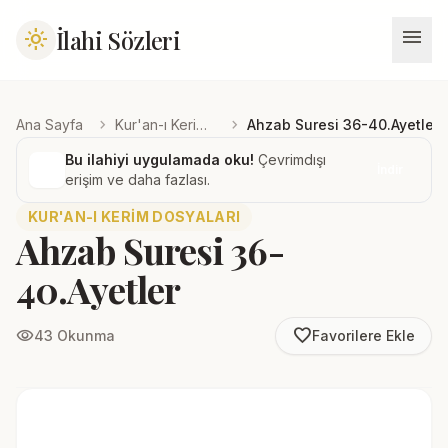
menu
İlahi Sözleri
light_mode
chevron_right
chevron_right
Ana Sayfa
Kur'an-ı Kerim Dosyaları
Ahzab Suresi 36-40.Ayetler
Bu ilahiyi uygulamada oku!
Çevrimdışı
İndir
erişim ve daha fazlası.
KUR'AN-I KERIM DOSYALARI
Ahzab Suresi 36-
40.Ayetler
favorite_border
visibility
43 Okunma
Favorilere Ekle