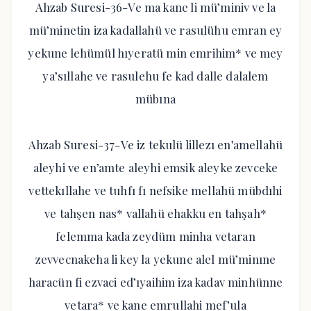
Ahzab Suresi-36-Ve ma kane li mü’miniv ve la
mü’minetin iza kadallahü ve rasulühu emran ey
yekune lehümül hıyeratü min emrihim* ve mey
ya’sıllahe ve rasulehu fe kad dalle dalalem
mübına
Ahzab Suresi-37-Ve iz tekulü lillezı en’amellahü
aleyhi ve en’amte aleyhi emsik aleyke zevceke
vettekıllahe ve tuhfı fı nefsike mellahü mübdıhi
ve tahşen nas* vallahü ehakku en tahşah*
felemma kada zeydüm minha vetaran
zevvecnakeha li key la yekune alel mü’minıne
haracün fi ezvaci ed’ıyaihim iza kadav minhünne
vetara* ve kane emrullahi mef’ula