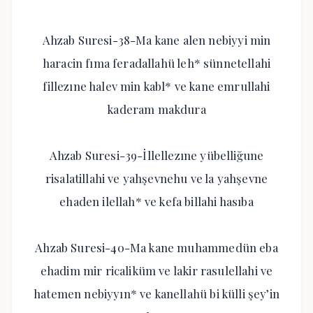
Ahzab Suresi-38-Ma kane alen nebiyyi min
haracin fıma feradallahü leh* sünnetellahi
fillezıne halev min kabl* ve kane emrullahi
kaderam makdura
Ahzab Suresi-39-İllellezıne yübelliğune
risalatillahi ve yahşevnehu ve la yahşevne
ehaden ilellah* ve kefa billahi hasıba
Ahzab Suresi-40-Ma kane muhammedün eba
ehadim mir ricaliküm ve lakir rasulellahi ve
hatemen nebiyyın* ve kanellahü bi külli şey’in