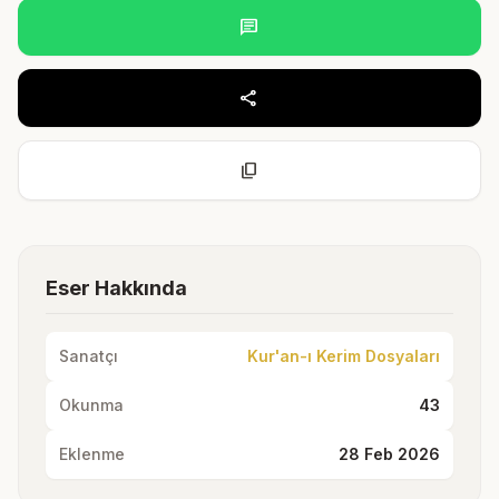
chat
share
content_copy
Eser Hakkında
Sanatçı
Kur'an-ı Kerim Dosyaları
Okunma
43
Eklenme
28 Feb 2026