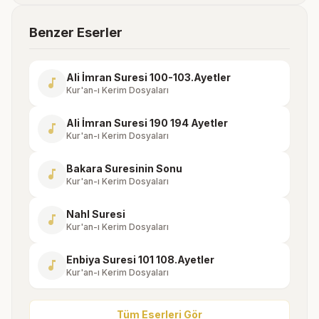
Benzer Eserler
Ali İmran Suresi 100-103.Ayetler
music_note
Kur'an-ı Kerim Dosyaları
Ali İmran Suresi 190 194 Ayetler
music_note
Kur'an-ı Kerim Dosyaları
Bakara Suresinin Sonu
music_note
Kur'an-ı Kerim Dosyaları
Nahl Suresi
music_note
Kur'an-ı Kerim Dosyaları
Enbiya Suresi 101 108.Ayetler
music_note
Kur'an-ı Kerim Dosyaları
Tüm Eserleri Gör