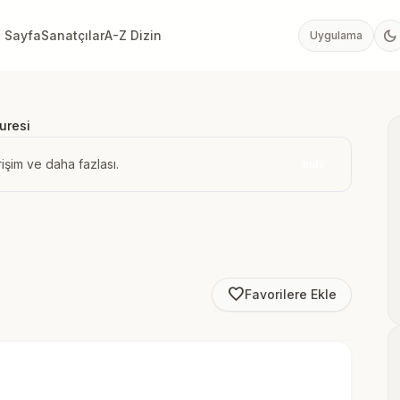
dark_mode
 Sayfa
Sanatçılar
A-Z Dizin
Uygulama
uresi
işim ve daha fazlası.
İndir
favorite_border
Favorilere Ekle