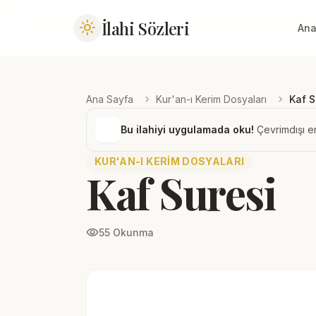
İlahi Sözleri
light_mode
Ana
chevron_right
chevron_right
Ana Sayfa
Kur'an-ı Kerim Dosyaları
Kaf S
Bu ilahiyi uygulamada oku!
Çevrimdışı er
KUR'AN-I KERIM DOSYALARI
Kaf Suresi
visibility
55 Okunma