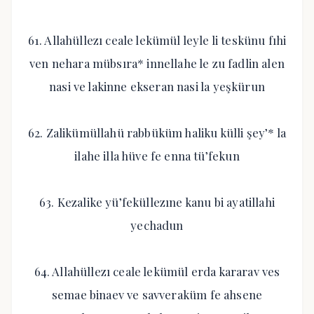
61. Allahüllezı ceale lekümül leyle li teskünu fıhi
ven nehara mübsıra* innellahe le zu fadlin alen
nasi ve lakinne ekseran nasi la yeşkürun
62. Zalikümüllahü rabbüküm haliku külli şey’* la
ilahe illa hüve fe enna tü’fekun
63. Kezalike yü’feküllezıne kanu bi ayatillahi
yechadun
64. Allahüllezı ceale lekümül erda kararav ves
semae binaev ve savveraküm fe ahsene