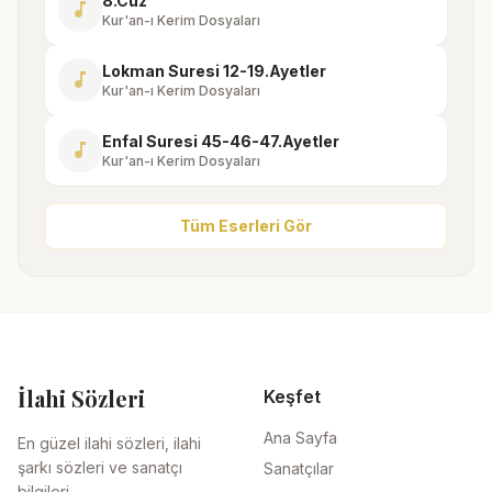
8.Cüz
music_note
Kur'an-ı Kerim Dosyaları
Lokman Suresi 12-19.Ayetler
music_note
Kur'an-ı Kerim Dosyaları
Enfal Suresi 45-46-47.Ayetler
music_note
Kur'an-ı Kerim Dosyaları
Tüm Eserleri Gör
İlahi Sözleri
Keşfet
Ana Sayfa
En güzel ilahi sözleri, ilahi
şarkı sözleri ve sanatçı
Sanatçılar
bilgileri