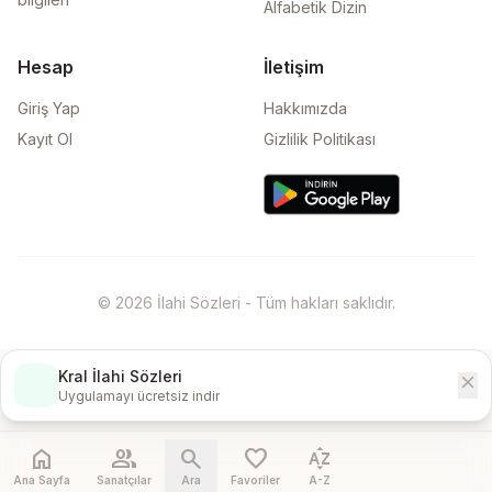
Alfabetik Dizin
Hesap
İletişim
Giriş Yap
Hakkımızda
Kayıt Ol
Gizlilik Politikası
© 2026 İlahi Sözleri - Tüm hakları saklıdır.
Kral İlahi Sözleri
close
İndir
Uygulamayı ücretsiz indir
home
people
search
favorite
sort_by_alpha
Ana Sayfa
Sanatçılar
Ara
Favoriler
A-Z