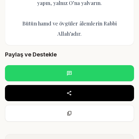
yapın, yalnız O’na yalvarın.
Bütün hamd ve övgüler âlemlerin Rabbi
Allah’adır.
Paylaş ve Destekle
chat
share
content_copy