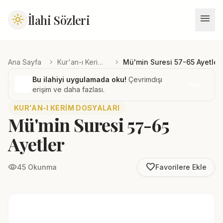
menu
İlahi Sözleri
light_mode
chevron_right
chevron_right
Ana Sayfa
Kur'an-ı Kerim Dosyaları
Mü'min Suresi 57-65 Ayetler
Bu ilahiyi uygulamada oku!
Çevrimdışı
İndir
erişim ve daha fazlası.
KUR'AN-I KERIM DOSYALARI
Mü'min Suresi 57-65
Ayetler
favorite_border
visibility
45 Okunma
Favorilere Ekle