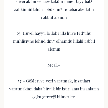
suveraküm ve razekaküm minet tayyibat*
zalikümüllahü rabbükam* fe tebarakellahü
rabbül alemın
65. Hüvel hayyü la ilahe illa hüve fed’uhü
muhlisıyne lehüd dın* elhamdü lillahi rabbil
alemın
Meali=
57 – Gökleri ve yeri yaratmak, insanları
yaratmaktan daha büyük bir iştir, ama insanların
çoğu gerçeği bilmezler.