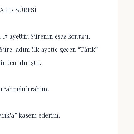
TÂRIK SÛRESİ
 17 ayettir. Sûrenin esas konusu,
Sûre, adını ilk ayette geçen “Târık”
inden almıştır.
irrahmânirrahîm.
Tarık’a” kasem ederim.