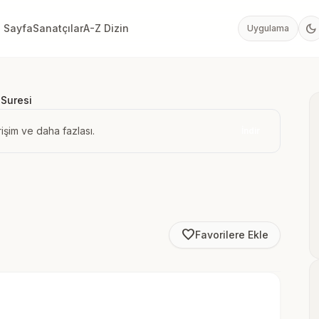
dark_mode
 Sayfa
Sanatçılar
A-Z Dizin
Uygulama
 Suresi
işim ve daha fazlası.
İndir
favorite_border
Favorilere Ekle