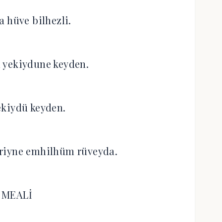
a hüve bilhezli.
 yekiydune keyden.
 ekiydü keyden.
iriyne emhilhüm rüveyda.
MEALİ