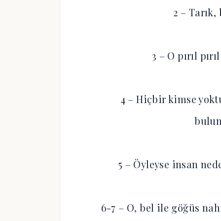
2 – Tarık,
3 – O pırıl pırı
4 – Hiçbir kimse yokt
bulun
5 – Öyleyse insan ned
6-7 – O, bel ile göğüs na