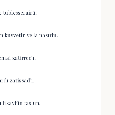
e tüblesserairü.
n kuvvetin ve la nasırin.
emai zatirrec’ı.
’ardı zatissad’ı.
u likavlün faslün.