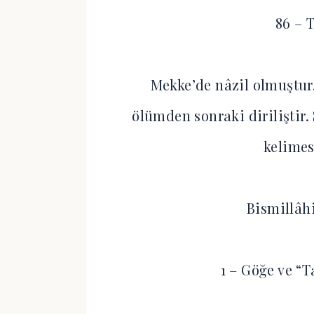
86 – 
Mekke’de nâzil olmuştur.
ölümden sonraki diriliştir. 
kelimes
Bismillâh
1 – Göğe ve “