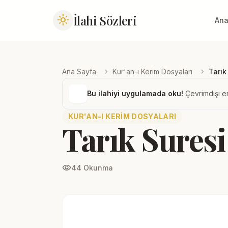
İlahi Sözleri
light_mode
Ana
chevron_right
chevron_right
Ana Sayfa
Kur'an-ı Kerim Dosyaları
Tarık
Bu ilahiyi uygulamada oku!
Çevrimdışı er
KUR'AN-I KERIM DOSYALARI
Tarık Suresi
visibility
44 Okunma