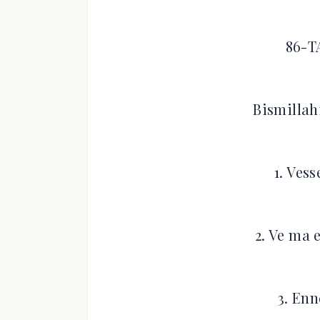
86-T
Bismilla
1. Vess
2. Ve ma 
3. En