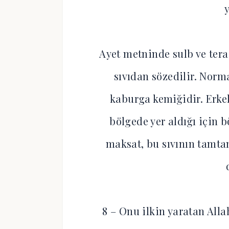
y
Ayet metninde sulb ve tera
sıvıdan sözedilir. Norma
kaburga kemiğidir. Erke
bölgede yer aldığı için 
maksat, bu sıvının tamta
8 – Onu ilkin yaratan Alla