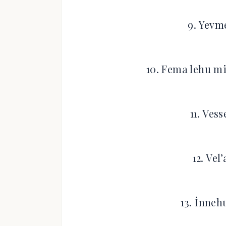
9. Yevm
10. Fema lehu mi
11. Vess
12. Vel
13. İnneh