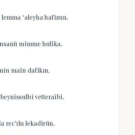
in lemma ‘aleyha hafizun.
’insanü mimme hulika.
min main dafikın.
beynissulbi vetteraibi.
la rec’ıhı lekadirün.