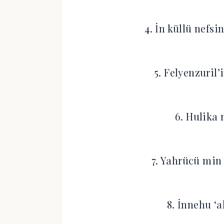
4. İn küllü nefs
5. Felyenzuril
6. Hulika 
7. Yahrücü min 
8. İnnehu ‘a