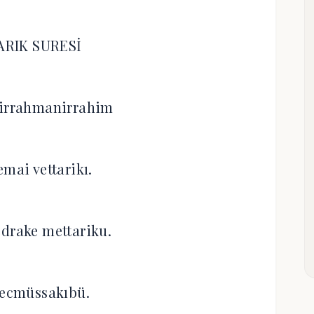
ARIK SURESİ
hirrahmanirrahim
emai vettarikı.
edrake mettariku.
necmüssakıbü.