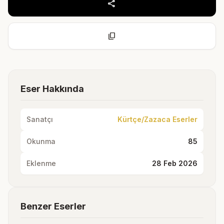
share
content_copy
Eser Hakkında
Sanatçı
Kürtçe/Zazaca Eserler
Okunma
85
Eklenme
28 Feb 2026
Benzer Eserler