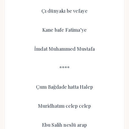
Çı dünyakı be vefaye
Kane bafe Fatima’ye
İmdat Muhammed Mustafa
****
Çum Bağdade hatta Halep
Muridhatım celep celep
Ebu Salih neslü arap