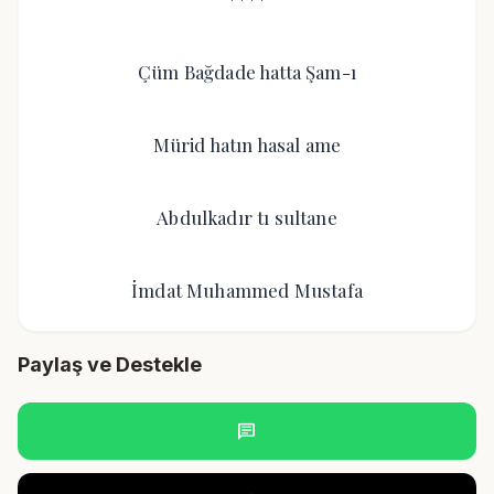
Çüm Bağdade hatta Şam-ı
Mürid hatın hasal ame
Abdulkadır tı sultane
İmdat Muhammed Mustafa
Paylaş ve Destekle
chat