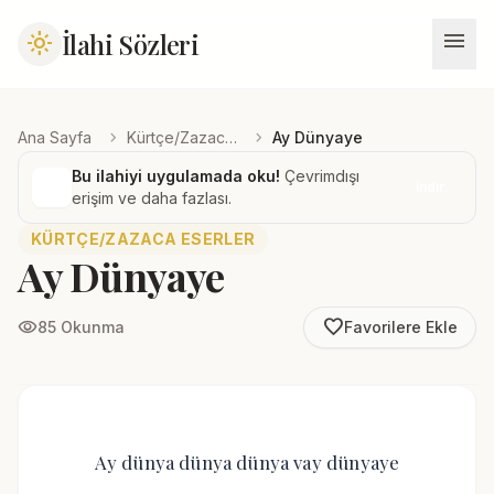
menu
İlahi Sözleri
light_mode
chevron_right
chevron_right
Ana Sayfa
Kürtçe/Zazaca Eserler
Ay Dünyaye
Bu ilahiyi uygulamada oku!
Çevrimdışı
İndir
erişim ve daha fazlası.
KÜRTÇE/ZAZACA ESERLER
Ay Dünyaye
favorite_border
visibility
85 Okunma
Favorilere Ekle
Ay dünya dünya dünya vay dünyaye