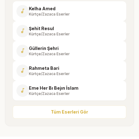
Kelha Amed
music_note
Kürtçe/Zazaca Eserler
Şehit Resul
music_note
Kürtçe/Zazaca Eserler
Güllerin Şehri
music_note
Kürtçe/Zazaca Eserler
Rahmeta Bari
music_note
Kürtçe/Zazaca Eserler
Eme Her Bı Bejın İslam
music_note
Kürtçe/Zazaca Eserler
Tüm Eserleri Gör