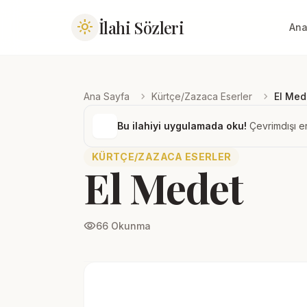
İlahi Sözleri
light_mode
Ana
chevron_right
chevron_right
Ana Sayfa
Kürtçe/Zazaca Eserler
El Med
Bu ilahiyi uygulamada oku!
Çevrimdışı er
KÜRTÇE/ZAZACA ESERLER
El Medet
visibility
66 Okunma