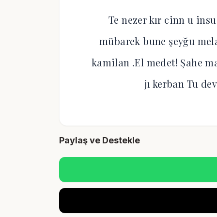
Te nezer kır cinn u ins
mübarek bune şeyğu melan
kamilan .El medet! Şahe m
jı kerban Tu de
Paylaş ve Destekle