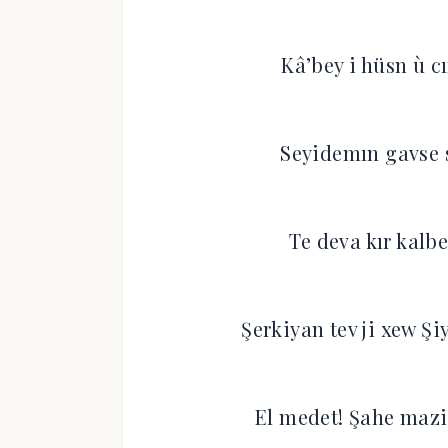
Kâ’bey i hüsn ù c
Seyidemın gavse s
Te deva kır kalbe
Şerkiyan tev ji xew Şiy
El medet! Şahe mazi