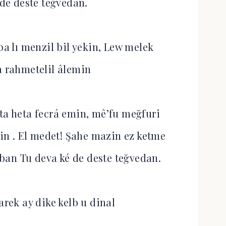
 de deste teğvedan.
ba lı menzil bil yekin, Lew melek
la rahmetelil âlemin
 ta heta fecrá emin, mê’fu meğfuri
bin . El medet! Şahe mazin ez ketme
rban Tu deva ké de deste teğvedan.
arek ay dike kelb u dinal