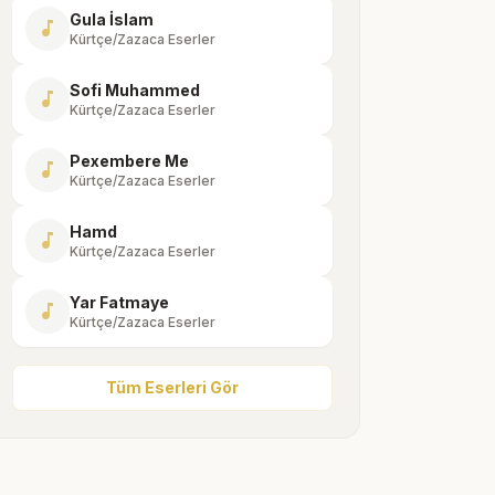
Gula İslam
music_note
Kürtçe/Zazaca Eserler
Sofi Muhammed
music_note
Kürtçe/Zazaca Eserler
Pexembere Me
music_note
Kürtçe/Zazaca Eserler
Hamd
music_note
Kürtçe/Zazaca Eserler
Yar Fatmaye
music_note
Kürtçe/Zazaca Eserler
Tüm Eserleri Gör