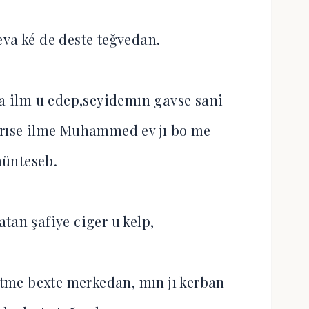
eva ké de deste teğvedan.
 a ilm u edep,seyidemın gavse sani
arıse ilme Muhammed ev jı bo me
ünteseb.
tan şafiye ciger u kelp,
tme bexte merkedan, mın jı kerban