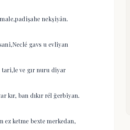
ımale,padişahe nekşiyân.
ani,Neclé gavs u evliyan
 tari,le ve gır nuru diyar
ar kır, ban dıkır rél ğerbiyan.
n ez ketme bexte merkedan,