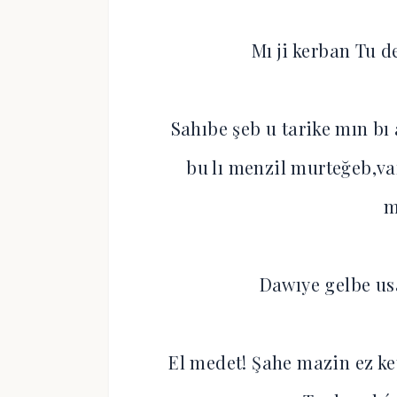
Mı ji kerban Tu d
Sahıbe şeb u tarike mın bı
bu lı menzil murteğeb,v
m
Dawıye gelbe usa
El medet! Şahe mazin ez ke