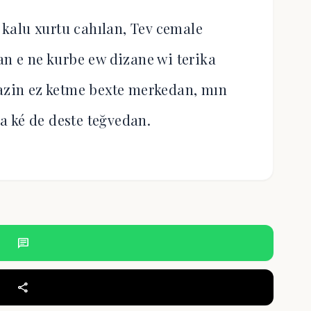
u kalu xurtu cahılan, Tev cemale
 e ne kurbe ew dizane wi terika
azin ez ketme bexte merkedan, mın
va ké de deste teğvedan.
chat
share