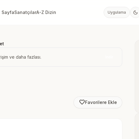
dark_mode
 Sayfa
Sanatçılar
A-Z Dizin
Uygulama
et
işim ve daha fazlası.
İndir
favorite_border
Favorilere Ekle