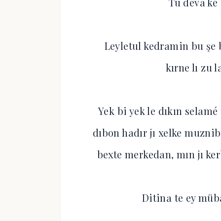
Tu deva ké
Leyletul kedramin bu şe 
kırne lı zu 
Yek bi yek le dıkın selamé
dıbon hadır jı xelke muzni
bexte merkedan, mın jı ke
Ditina te ey müb