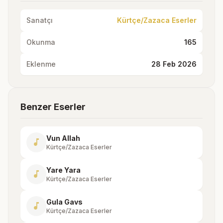
Sanatçı
Kürtçe/Zazaca Eserler
Okunma
165
Eklenme
28 Feb 2026
Benzer Eserler
Vun Allah
music_note
Kürtçe/Zazaca Eserler
Yare Yara
music_note
Kürtçe/Zazaca Eserler
Gula Gavs
music_note
Kürtçe/Zazaca Eserler