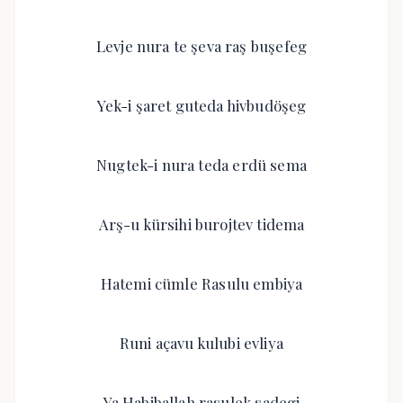
Levje nura te şeva raş buşefeg
Yek-i şaret guteda hivbudöşeg
Nugtek-i nura teda erdü sema
Arş-u kürsihi burojtev tidema
Hatemi cümle Rasulu embiya
Runi açavu kulubi evliya
Ya Habiballah rasulek sadegi