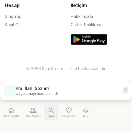
Hesap
İletişim
Giriş Yap
Hakkımızda
Kayıt Ol
Gizlilik Politikası
© 2026 İlahi Sözleri - Tüm hakları saklıdır.
Kral İlahi Sözleri
close
İndir
Uygulamayı ücretsiz indir
home
people
search
favorite
sort_by_alpha
Ana Sayfa
Sanatçılar
Ara
Favoriler
A-Z