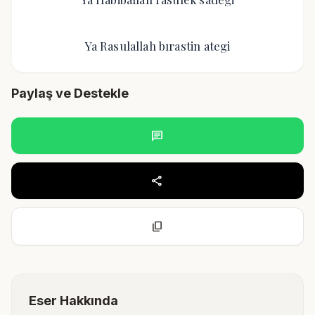
Ya Rasulallah bırastin ategi
Paylaş ve Destekle
chat
share
content_copy
Eser Hakkında