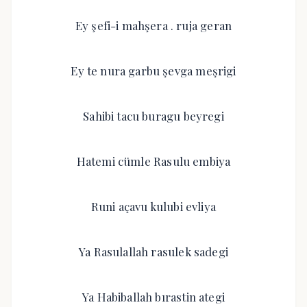
Ey şefi-i mahşera . ruja geran
Ey te nura garbu şevga meşrigi
Sahibi tacu buragu beyregi
Hatemi cümle Rasulu embiya
Runi açavu kulubi evliya
Ya Rasulallah rasulek sadegi
Ya Habiballah bırastin ategi