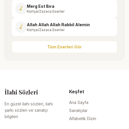
Merg Est Bıra
music_note
Kürtçe/Zazaca Eserler
Allah Allah Allah Rabbil Alemin
music_note
Kürtçe/Zazaca Eserler
Tüm Eserleri Gör
İlahi Sözleri
Keşfet
Ana Sayfa
En güzel ilahi sözleri, ilahi
şarkı sözleri ve sanatçı
Sanatçılar
bilgileri
Alfabetik Dizin