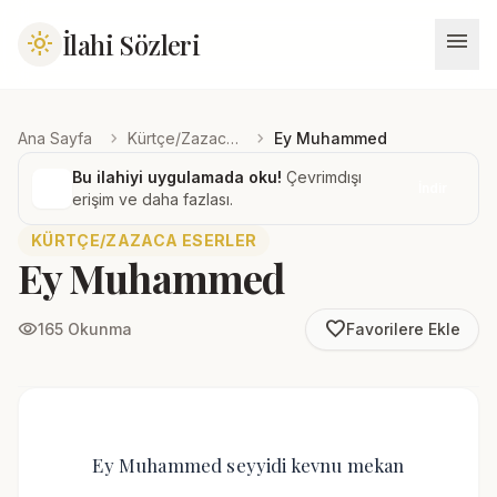
menu
İlahi Sözleri
light_mode
chevron_right
chevron_right
Ana Sayfa
Kürtçe/Zazaca Eserler
Ey Muhammed
Bu ilahiyi uygulamada oku!
Çevrimdışı
İndir
erişim ve daha fazlası.
KÜRTÇE/ZAZACA ESERLER
Ey Muhammed
favorite_border
visibility
165 Okunma
Favorilere Ekle
Ey Muhammed seyyidi kevnu mekan