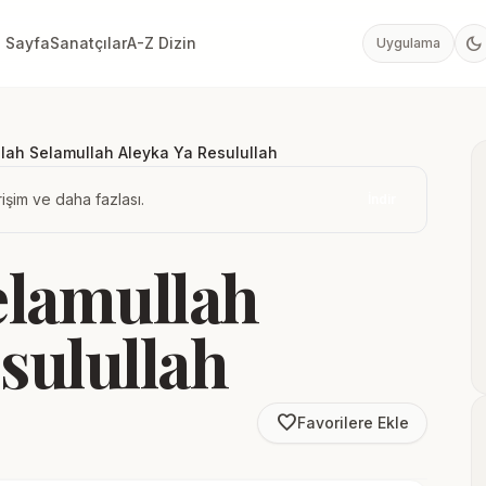
dark_mode
 Sayfa
Sanatçılar
A-Z Dizin
Uygulama
llah Selamullah Aleyka Ya Resulullah
işim ve daha fazlası.
İndir
elamullah
sulullah
favorite_border
Favorilere Ekle