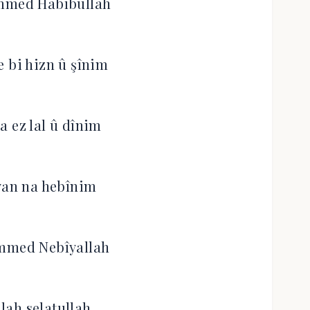
med Habîbullah
e bi hizn û şînim
a ez lal û dînim
îyan na hebînim
mmed Nebîyallah
llah selatullah