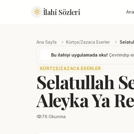
İlahi Sözleri
light_mode
Ana
chevron_right
chevron_right
Ana Sayfa
Kürtçe/Zazaca Eserler
Selatu
Bu ilahiyi uygulamada oku!
Çevrimdışı er
KÜRTÇE/ZAZACA ESERLER
Selatullah S
Aleyka Ya Re
visibility
76 Okunma