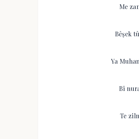
Me zan
Bêşek t
Ya Muha
Bi nur
Te zil