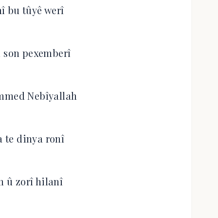
î bu tûyê werî
û son pexemberî
mmed Nebîyallah
a te dinya ronî
m û zorî hilanî