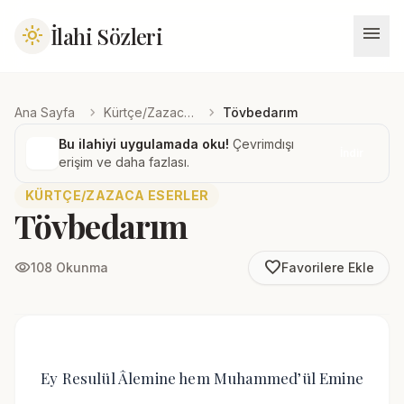
menu
İlahi Sözleri
light_mode
chevron_right
chevron_right
Ana Sayfa
Kürtçe/Zazaca Eserler
Tövbedarım
Bu ilahiyi uygulamada oku!
Çevrimdışı
İndir
erişim ve daha fazlası.
KÜRTÇE/ZAZACA ESERLER
Tövbedarım
favorite_border
visibility
108 Okunma
Favorilere Ekle
Ey Resulül Âlemine hem Muhammed’ül Emine