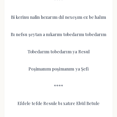
Bi kerinu nalin hezarım dıl nexeşım ez be halım
Bı nefsu şeytan a nıkarım tobedarım tobedarım
Tobedarım tobedarım ya Resul
Poşimanım poşimanım ya Şefi
****
Efdele tefde Resule bı xatıre Ebül Betule