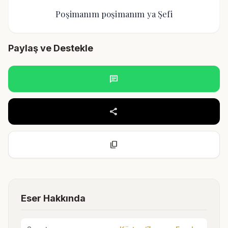
Poşimanım poşimanım ya Şefi
Paylaş ve Destekle
chat
share
content_copy
Eser Hakkında