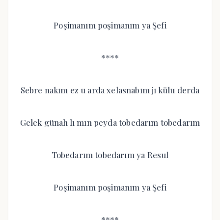
Poşimanım poşimanım ya Şefi
****
Sebre nakım ez u arda xelasnabım jı külu derda
Gelek günah lı mın peyda tobedarım tobedarım
Tobedarım tobedarım ya Resul
Poşimanım poşimanım ya Şefi
****