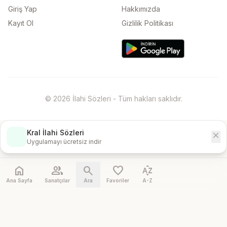
Giriş Yap
Hakkımızda
Kayıt Ol
Gizlilik Politikası
© 2026 İlahi Sözleri - Tüm hakları saklıdır.
Kral İlahi Sözleri
close
İndir
Uygulamayı ücretsiz indir
home
people
search
favorite
sort_by_alpha
Ana Sayfa
Sanatçılar
Ara
Favoriler
A-Z