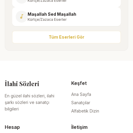
Kürtçe/Zazaca Eserler
Maşallah Sed Maşallah
music_note
Kürtçe/Zazaca Eserler
Tüm Eserleri Gör
İlahi Sözleri
Keşfet
Ana Sayfa
En güzel ilahi sözleri, ilahi
şarkı sözleri ve sanatçı
Sanatçılar
bilgileri
Alfabetik Dizin
Hesap
İletişim