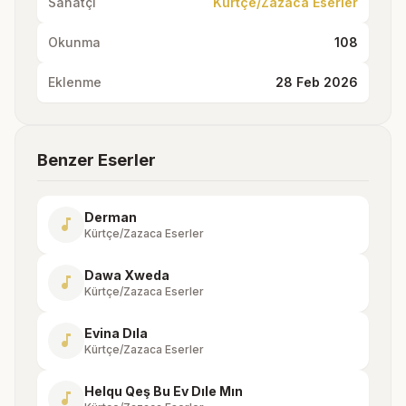
Sanatçı
Kürtçe/Zazaca Eserler
Okunma
108
Eklenme
28 Feb 2026
Benzer Eserler
Derman
music_note
Kürtçe/Zazaca Eserler
Dawa Xweda
music_note
Kürtçe/Zazaca Eserler
Evina Dıla
music_note
Kürtçe/Zazaca Eserler
Helqu Qeş Bu Ev Dıle Mın
music_note