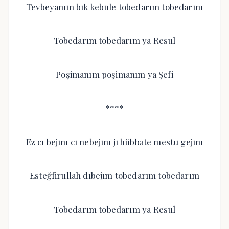
Tevbeyamın bık kebule tobedarım tobedarım
Tobedarım tobedarım ya Resul
Poşimanım poşimanım ya Şefi
****
Ez cı bejım cı nebejım jı hübbate mestu gejım
Esteğfirullah dıbejım tobedarım tobedarım
Tobedarım tobedarım ya Resul