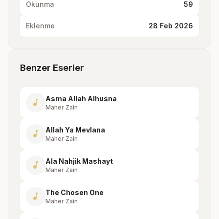
Okunma
59
Eklenme
28 Feb 2026
Benzer Eserler
Asma Allah Alhusna
music_note
Maher Zain
Allah Ya Mevlana
music_note
Maher Zain
Ala Nahjik Mashayt
music_note
Maher Zain
The Chosen One
music_note
Maher Zain