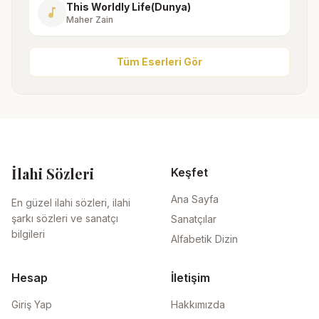
This Worldly Life(Dunya)
music_note
Maher Zain
Tüm Eserleri Gör
İlahi Sözleri
Keşfet
Ana Sayfa
En güzel ilahi sözleri, ilahi
şarkı sözleri ve sanatçı
Sanatçılar
bilgileri
Alfabetik Dizin
Hesap
İletişim
Giriş Yap
Hakkımızda