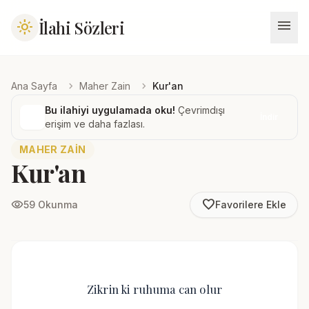
menu
İlahi Sözleri
light_mode
chevron_right
chevron_right
Ana Sayfa
Maher Zain
Kur'an
Bu ilahiyi uygulamada oku!
Çevrimdışı
İndir
erişim ve daha fazlası.
MAHER ZAIN
Kur'an
favorite_border
visibility
59 Okunma
Favorilere Ekle
Zikrin ki ruhuma can olur