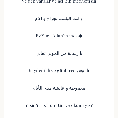
Ve sen yaralar ve acı için merhemsin
و انت البلسم لجراح و آلام
Ey Yüce Allah’ın mesajı
يا رسالة من المولى تعالى
Kaydedildi ve günlerce yaşadı
محفوظة و عايشة مدى الأيام
Yasin’i nasıl unutur ve okumayız?