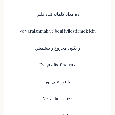
ده مِداد كلماته مَدد قلبي
Ve yaralanmak ve beni iyileştirmek için
و بكون مجروح و بيشفيني
Ey ışık üstüne ışık
يا نور على نور
Ne kadar ıssız?