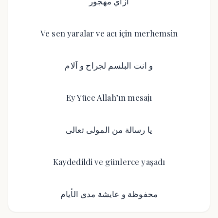
ازاي مهجور
Ve sen yaralar ve acı için merhemsin
و انت البلسم لجراح و آلام
Ey Yüce Allah’ın mesajı
يا رسالة من المولى تعالى
Kaydedildi ve günlerce yaşadı
محفوظة و عايشة مدى الأيام