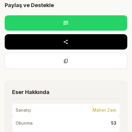
Paylaş ve Destekle
chat
share
content_copy
Eser Hakkında
Sanatçı
Maher Zain
Okunma
53