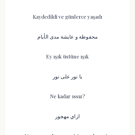
Kaydedildi ve günlerce yaşadı
محفوظة و عايشة مدى الأيام
Ey ışık üstüne ışık
يا نور على نور
Ne kadar ıssız?
ازاي مهجور