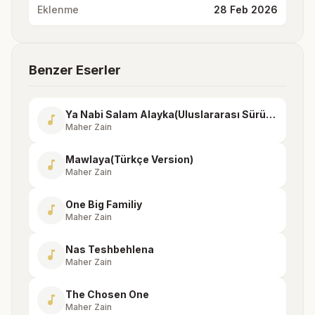
Eklenme
28 Feb 2026
Benzer Eserler
Ya Nabi Salam Alayka(Uluslararası Sürüm)
music_note
Maher Zain
Mawlaya(Türkçe Version)
music_note
Maher Zain
One Big Familiy
music_note
Maher Zain
Nas Teshbehlena
music_note
Maher Zain
The Chosen One
music_note
Maher Zain