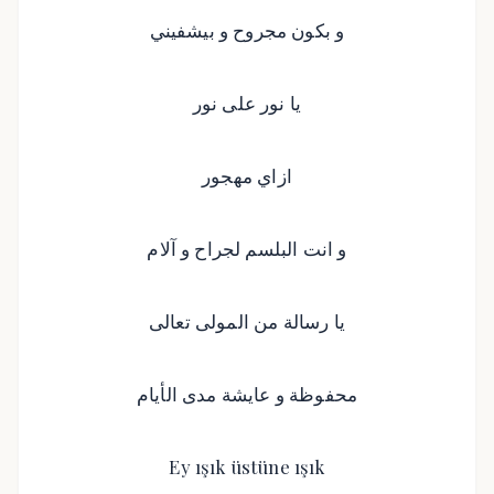
و بكون مجروح و بيشفيني
يا نور على نور
ازاي مهجور
و انت البلسم لجراح و آلام
يا رسالة من المولى تعالى
محفوظة و عايشة مدى الأيام
Ey ışık üstüne ışık