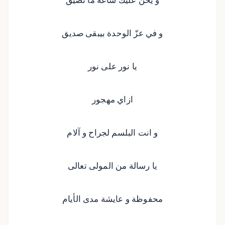
و في عزّ الوحدة بيبقى صديق
يا نور على نور
ازاي مهجور
و انت البلسم لجراح و آلام
يا رسالة من المولى تعالى
محفوظة و عايشة مدى الأيام