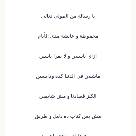
يا رسالة من المولى تعالى
محفوظة و عايشة مدى الأيام
ازاي ناسيين و لا نقرا ياسين
ماشيين في الدنيا كده ودايسين
الكنز قصادنا و مش شايفين
مش بس كتاب ده دليل و طريق
و يحنّ عليك ساعة ما تضيق