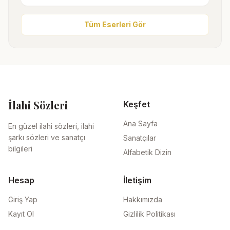
Tüm Eserleri Gör
İlahi Sözleri
Keşfet
Ana Sayfa
En güzel ilahi sözleri, ilahi
şarkı sözleri ve sanatçı
Sanatçılar
bilgileri
Alfabetik Dizin
Hesap
İletişim
Giriş Yap
Hakkımızda
Kayıt Ol
Gizlilik Politikası