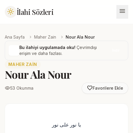
menu
İlahi Sözleri
light_mode
chevron_right
chevron_right
Ana Sayfa
Maher Zain
Nour Ala Nour
Bu ilahiyi uygulamada oku!
Çevrimdışı
İndir
erişim ve daha fazlası.
MAHER ZAIN
Nour Ala Nour
favorite_border
visibility
53 Okunma
Favorilere Ekle
يا نور على نور