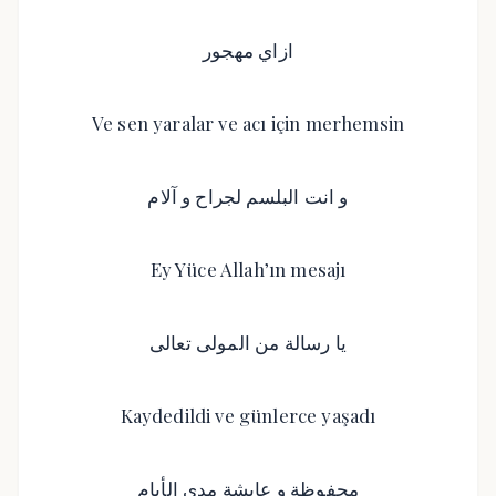
ازاي مهجور
Ve sen yaralar ve acı için merhemsin
و انت البلسم لجراح و آلام
Ey Yüce Allah’ın mesajı
يا رسالة من المولى تعالى
Kaydedildi ve günlerce yaşadı
محفوظة و عايشة مدى الأيام