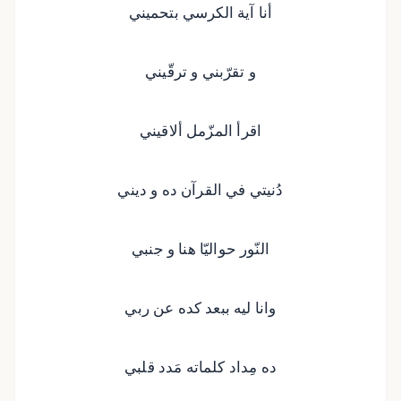
أنا آية الكرسي بتحميني
و تقرّبني و ترقّيني
اقرأ المزّمل ألاقيني
دُنيتي في القرآن ده و ديني
النّور حواليّا هنا و جنبي
وانا ليه ببعد كده عن ربي
ده مِداد كلماته مَدد قلبي