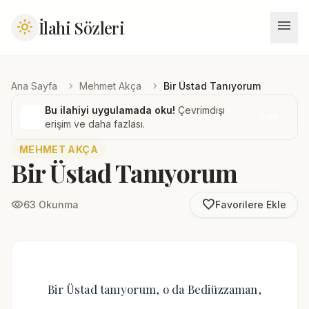
menu
İlahi Sözleri
light_mode
chevron_right
chevron_right
Ana Sayfa
Mehmet Akça
Bir Üstad Tanıyorum
Bu ilahiyi uygulamada oku!
Çevrimdışı
İndir
erişim ve daha fazlası.
MEHMET AKÇA
Bir Üstad Tanıyorum
favorite_border
visibility
63 Okunma
Favorilere Ekle
Bir Üstad tanıyorum, o da Bediüzzaman,