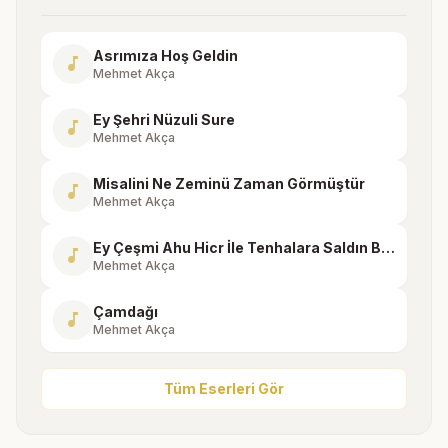
Asrımıza Hoş Geldin
music_note
Mehmet Akça
Ey Şehri Nüzuli Sure
music_note
Mehmet Akça
Misalini Ne Zeminü Zaman Görmüştür
music_note
Mehmet Akça
Ey Çeşmi Ahu Hicr İle Tenhalara Saldın Beni
music_note
Mehmet Akça
Çamdağı
music_note
Mehmet Akça
Tüm Eserleri Gör