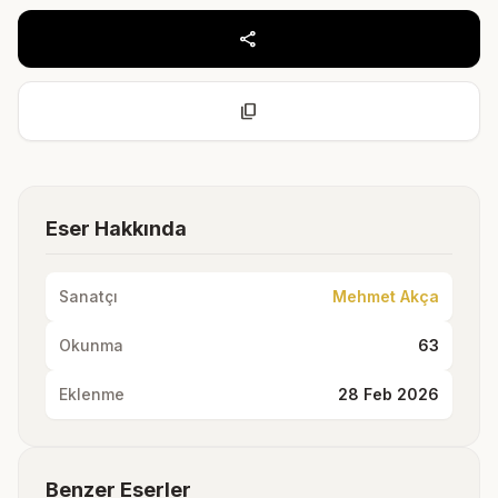
share
content_copy
Eser Hakkında
Sanatçı
Mehmet Akça
Okunma
63
Eklenme
28 Feb 2026
Benzer Eserler