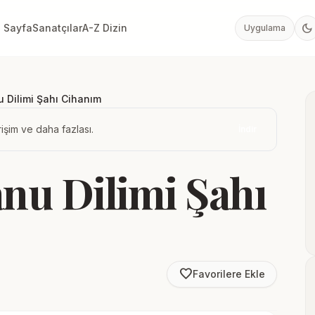
dark_mode
 Sayfa
Sanatçılar
A-Z Dizin
Uygulama
 Dilimi Şahı Cihanım
işim ve daha fazlası.
İndir
nu Dilimi Şahı
favorite_border
Favorilere Ekle