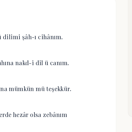
ü dilimi şâh-ı cihânım.
hına nakd-i dil ü canım.
una mümkün mü teşekkür.
erde hezâr olsa zebânım