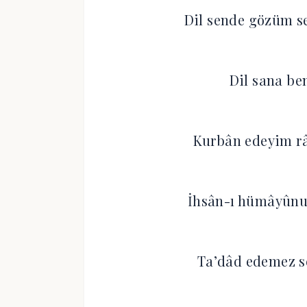
Dil sende gözüm s
Dil sana be
Kurbân edeyim râ
İhsân-ı hümâyûn
Ta’dâd edemez s