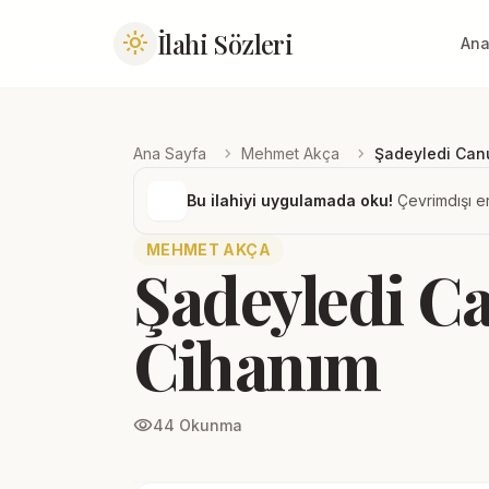
İlahi Sözleri
light_mode
Ana
chevron_right
chevron_right
Ana Sayfa
Mehmet Akça
Şadeyledi Canu
Bu ilahiyi uygulamada oku!
Çevrimdışı er
MEHMET AKÇA
Şadeyledi Ca
Cihanım
visibility
44 Okunma