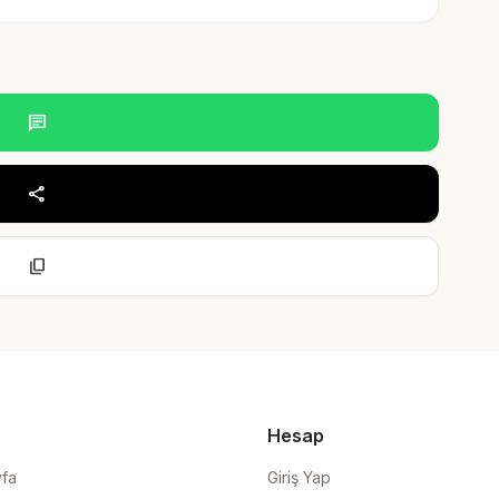
chat
share
content_copy
Hesap
yfa
Giriş Yap