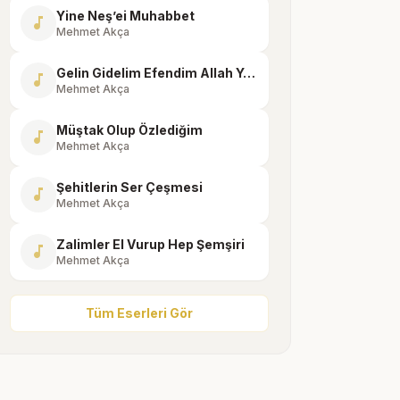
Yine Neş’ei Muhabbet
music_note
Mehmet Akça
Gelin Gidelim Efendim Allah Yoluna
music_note
Mehmet Akça
Müştak Olup Özlediğim
music_note
Mehmet Akça
Şehitlerin Ser Çeşmesi
music_note
Mehmet Akça
Zalimler El Vurup Hep Şemşiri
music_note
Mehmet Akça
Tüm Eserleri Gör