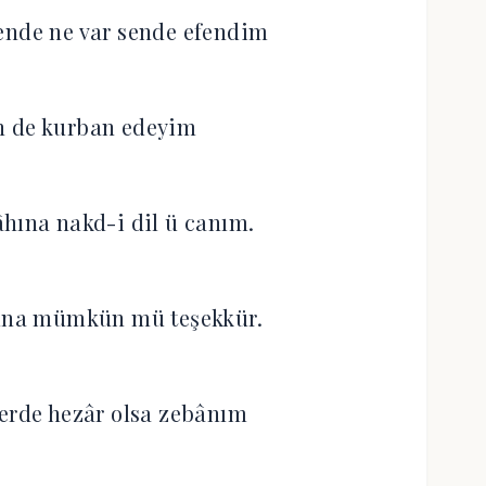
ende ne var sende efendim
n de kurban edeyim
hına nakd-i dil ü canım.
una mümkün mü teşekkür.
erde hezâr olsa zebânım