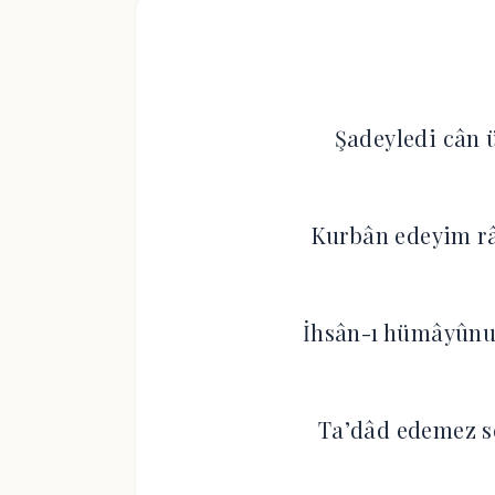
Şadeyledi cân 
Kurbân edeyim râ
İhsân-ı hümâyûn
Ta’dâd edemez s