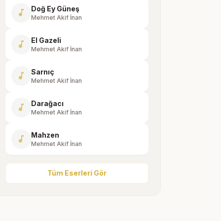
Doğ Ey Güneş
music_note
Mehmet Akif İnan
El Gazeli
music_note
Mehmet Akif İnan
Sarnıç
music_note
Mehmet Akif İnan
Darağacı
music_note
Mehmet Akif İnan
Mahzen
music_note
Mehmet Akif İnan
Tüm Eserleri Gör