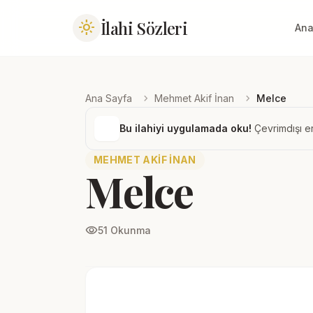
İlahi Sözleri
light_mode
Ana
chevron_right
chevron_right
Ana Sayfa
Mehmet Akif İnan
Melce
Bu ilahiyi uygulamada oku!
Çevrimdışı er
MEHMET AKIF İNAN
Melce
visibility
51 Okunma