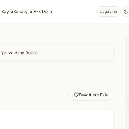
dark_mode
 Sayfa
Sanatçılar
A-Z Dizin
Uygulama
işim ve daha fazlası.
İndir
favorite_border
Favorilere Ekle