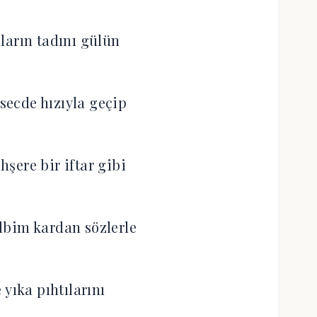
ların tadını gülün
 secde hızıyla geçip
şere bir iftar gibi
albim kardan sözlerle
 yıka pıhtılarını