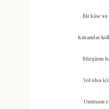
Bir kâse su
Kuramlar koll
Rüzgârın ba
Yol olsa i
Unutsam e