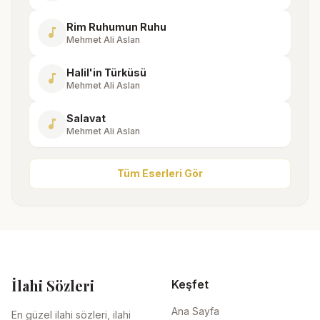
Rim Ruhumun Ruhu
music_note
Mehmet Ali Aslan
Halil'in Türküsü
music_note
Mehmet Ali Aslan
Salavat
music_note
Mehmet Ali Aslan
Tüm Eserleri Gör
İlahi Sözleri
Keşfet
Ana Sayfa
En güzel ilahi sözleri, ilahi