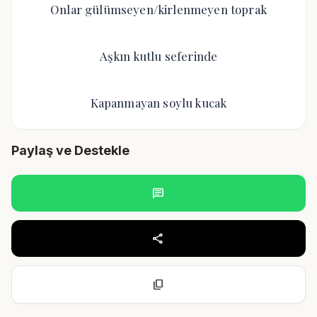
Onlar gülümseyen/kirlenmeyen toprak
Aşkın kutlu seferinde
Kapanmayan soylu kucak
Paylaş ve Destekle
chat
share
content_copy