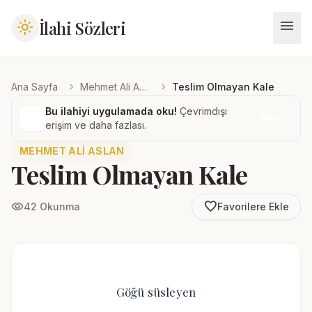
menu
İlahi Sözleri
light_mode
chevron_right
chevron_right
Ana Sayfa
Mehmet Ali Aslan
Teslim Olmayan Kale
Bu ilahiyi uygulamada oku!
Çevrimdışı
İndir
erişim ve daha fazlası.
MEHMET ALI ASLAN
Teslim Olmayan Kale
favorite_border
visibility
42 Okunma
Favorilere Ekle
Göğü süsleyen