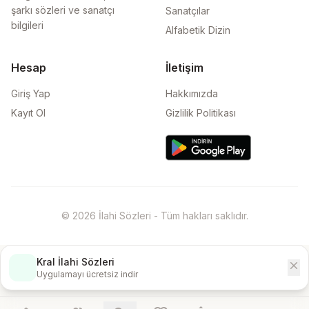
şarkı sözleri ve sanatçı
Sanatçılar
bilgileri
Alfabetik Dizin
Hesap
İletişim
Giriş Yap
Hakkımızda
Kayıt Ol
Gizlilik Politikası
© 2026 İlahi Sözleri - Tüm hakları saklıdır.
Kral İlahi Sözleri
close
İndir
Uygulamayı ücretsiz indir