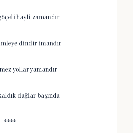
öçeli hayli zamandır
leye dindir imandır
ilmez yollar yamandır
kaldık dağlar başında
****