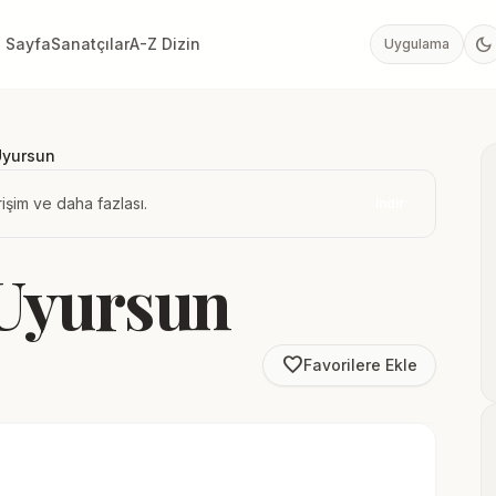
dark_mode
 Sayfa
Sanatçılar
A-Z Dizin
Uygulama
Uyursun
işim ve daha fazlası.
İndir
 Uyursun
favorite_border
Favorilere Ekle