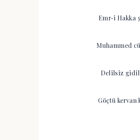
Emr-i Hakka g
Muhammed cüm
Delilsiz gid
Göçtü kervan 