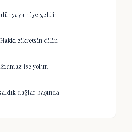
 dünyaya niye geldin
akkı zikretsin dilin
uğramaz ise yolun
kaldık dağlar başında