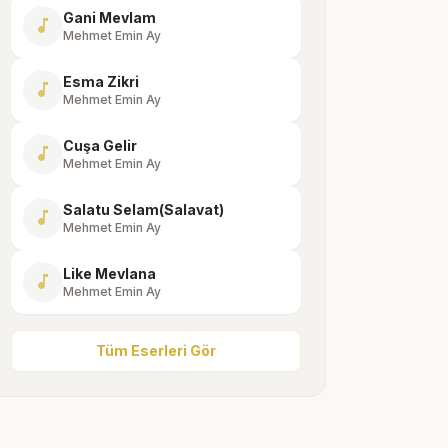
Gani Mevlam
music_note
Mehmet Emin Ay
Esma Zikri
music_note
Mehmet Emin Ay
Cuşa Gelir
music_note
Mehmet Emin Ay
Salatu Selam(Salavat)
music_note
Mehmet Emin Ay
Like Mevlana
music_note
Mehmet Emin Ay
Tüm Eserleri Gör