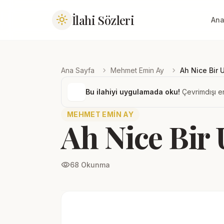
İlahi Sözleri
light_mode
Ana
chevron_right
chevron_right
Ana Sayfa
Mehmet Emin Ay
Ah Nice Bir 
Bu ilahiyi uygulamada oku!
Çevrimdışı er
MEHMET EMIN AY
Ah Nice Bir
visibility
68 Okunma