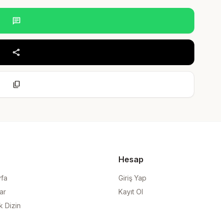
chat
share
content_copy
Hesap
yfa
Giriş Yap
ar
Kayıt Ol
k Dizin