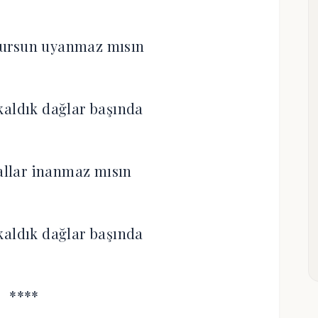
yursun uyanmaz mısın
kaldık dağlar başında
lallar inanmaz mısın
kaldık dağlar başında
****