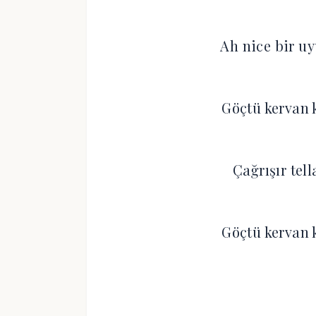
Ah nice bir u
Göçtü kervan 
Çağrışır tel
Göçtü kervan 