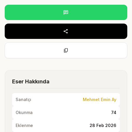
chat
share
content_copy
Eser Hakkında
Sanatçı
Mehmet Emin Ay
Okunma
74
Eklenme
28 Feb 2026