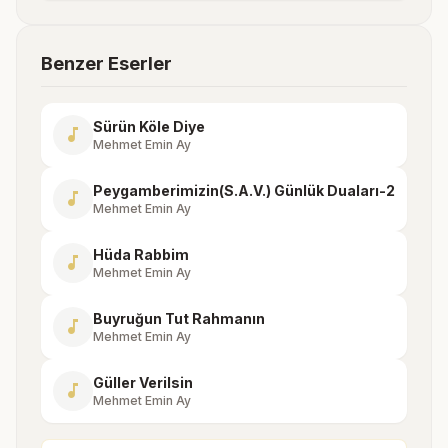
Benzer Eserler
Sürün Köle Diye
music_note
Mehmet Emin Ay
Peygamberimizin(S.A.V.) Günlük Duaları-2
music_note
Mehmet Emin Ay
Hüda Rabbim
music_note
Mehmet Emin Ay
Buyruğun Tut Rahmanın
music_note
Mehmet Emin Ay
Güller Verilsin
music_note
Mehmet Emin Ay