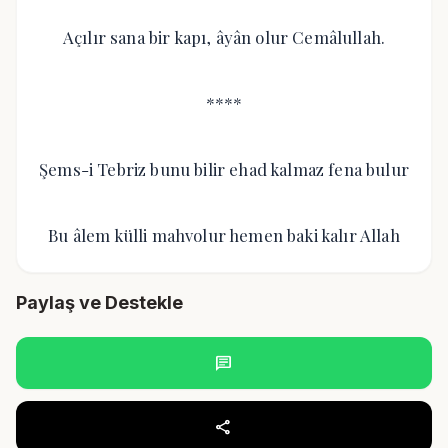
Açılır sana bir kapı, âyân olur Cemâlullah.
****
Şems-i Tebriz bunu bilir ehad kalmaz fena bulur
Bu âlem külli mahvolur hemen baki kalır Allah
Paylaş ve Destekle
chat
share