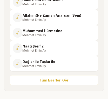
music_note
Mehmet Emin Ay
Allahım(Ne Zaman Anarsam Seni)
music_note
Mehmet Emin Ay
Muhammed Hürmetine
music_note
Mehmet Emin Ay
Naatı Şerif 2
music_note
Mehmet Emin Ay
Dağlar İle Taşlar İle
music_note
Mehmet Emin Ay
Tüm Eserleri Gör