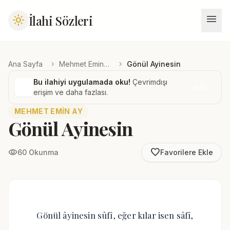
menu
İlahi Sözleri
light_mode
chevron_right
chevron_right
Ana Sayfa
Mehmet Emin Ay
Gönül Ayinesin
Bu ilahiyi uygulamada oku!
Çevrimdışı
İndir
erişim ve daha fazlası.
MEHMET EMIN AY
Gönül Ayinesin
favorite_border
visibility
60 Okunma
Favorilere Ekle
Gönül âyinesin sûfî, eğer kılar isen sâfî,