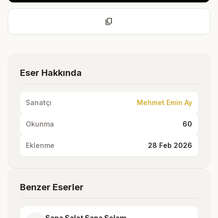
content_copy
Eser Hakkında
Sanatçı
Mehmet Emin Ay
Okunma
60
Eklenme
28 Feb 2026
Benzer Eserler
Sana Salat Sana Selam