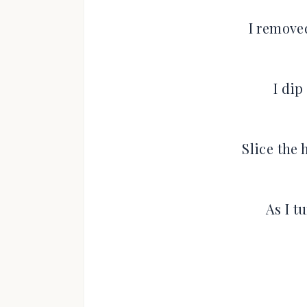
I remove
I dip
Slice the
As I t