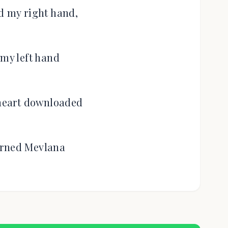
d my right hand,
 my left hand
 heart downloaded
urned Mevlana