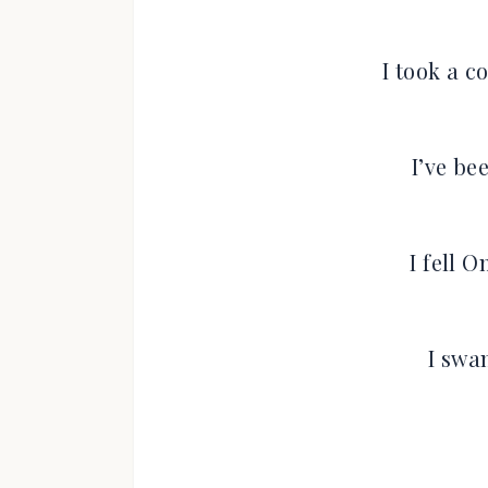
I took a 
I’ve be
I fell 
I swa