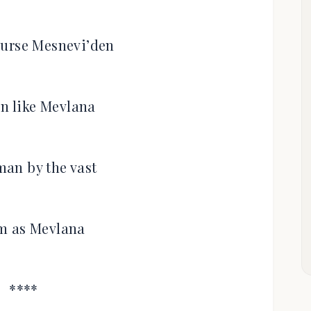
course Mesnevi’den
en like Mevlana
Oman by the vast
m as Mevlana
****