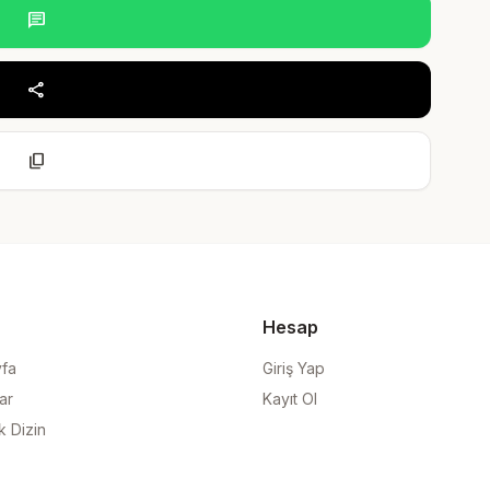
chat
share
content_copy
Hesap
yfa
Giriş Yap
ar
Kayıt Ol
k Dizin