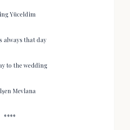
ing Yüceldim
s always that day
way to the wedding
lşen Mevlana
****