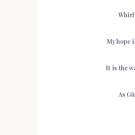
Whirl
My hope i
It is the 
As Gü