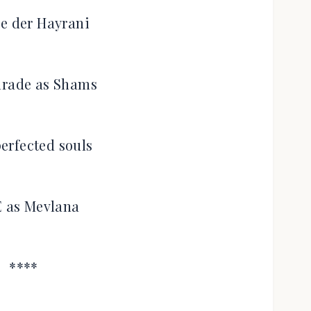
ve der Hayrani
mrade as Shams
perfected souls
 as Mevlana
****