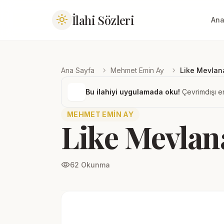
İlahi Sözleri
light_mode
Ana
chevron_right
chevron_right
Ana Sayfa
Mehmet Emin Ay
Like Mevlan
Bu ilahiyi uygulamada oku!
Çevrimdışı er
MEHMET EMIN AY
Like Mevlan
visibility
62 Okunma