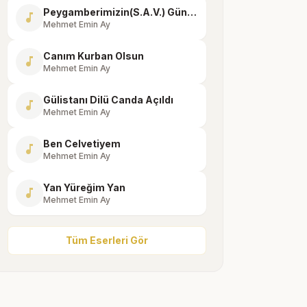
Peygamberimizin(S.A.V.) Günlük Duaları-12
music_note
Mehmet Emin Ay
Canım Kurban Olsun
music_note
Mehmet Emin Ay
Gülistanı Dilü Canda Açıldı
music_note
Mehmet Emin Ay
Ben Celvetiyem
music_note
Mehmet Emin Ay
Yan Yüreğim Yan
music_note
Mehmet Emin Ay
Tüm Eserleri Gör