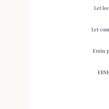
Let lo
Let co
Ersin 
ERSE