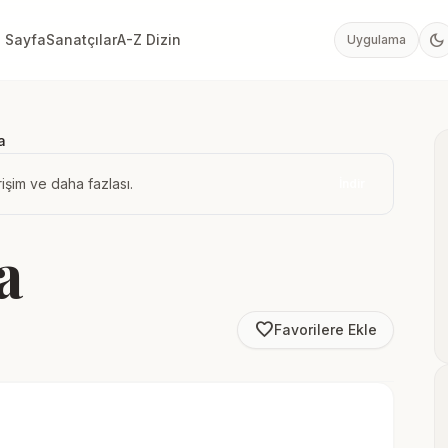
dark_mode
 Sayfa
Sanatçılar
A-Z Dizin
Uygulama
a
işim ve daha fazlası.
İndir
a
favorite_border
Favorilere Ekle