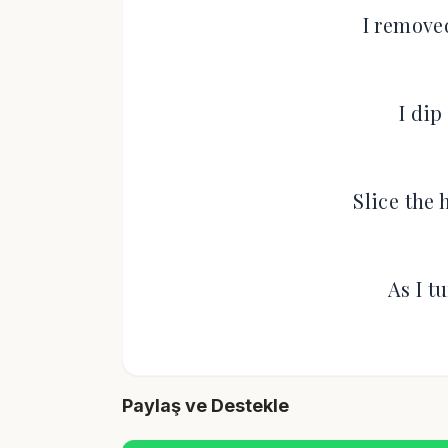
I remove
I dip
Slice the
As I t
Paylaş ve Destekle