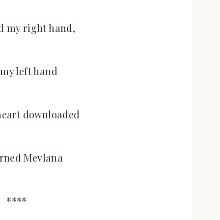
d my right hand,
 my left hand
 heart downloaded
urned Mevlana
****