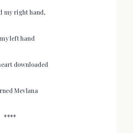
d my right hand,
 my left hand
 heart downloaded
urned Mevlana
****