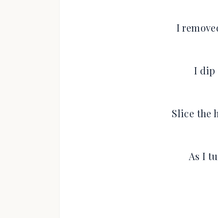
I remove
I dip
Slice the
As I t