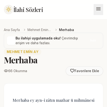
menu
İlahi Sözleri
light_mode
chevron_right
chevron_right
Ana Sayfa
Mehmet Emin Ay
Merhaba
Bu ilahiyi uygulamada oku!
Çevrimdışı
İndir
erişim ve daha fazlası.
MEHMET EMIN AY
Merhaba
favorite_border
visibility
66 Okunma
Favorilere Ekle
Merhaba ey ayn-i zâtın mazhar ü mihmânesi