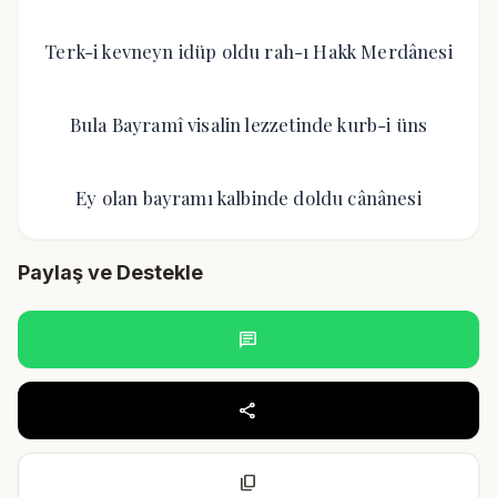
Terk-i kevneyn idüp oldu rah-ı Hakk Merdânesi
Bula Bayramî visalin lezzetinde kurb-i üns
Ey olan bayramı kalbinde doldu cânânesi
Paylaş ve Destekle
chat
share
content_copy