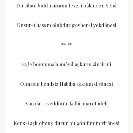
Dü cihan buldu nizamı feyz-i pâkinden Şehâ
Unsur-ı hassın olubdur gevher-i yekdânesi
****
Eyle boynuma hamâyıl aşkının zincirini
Olmasın bendsiz Habiba aşkının divânesi
Varidât-ı veddinün kalbi imaret ideli
Kenz-i aşk olmuş durur bu gönlümün virânesi