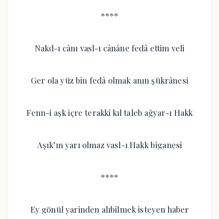
****
Nakd-ı cânı vasl-ı cânâne fedâ ettim veli
Ger ola yüz bin fedâ olmak anın şükrânesi
Fenn-i aşk içre terakki kıl taleb ağyar-ı Hakk
Aşık’ın yarı olmaz vasl-ı Hakk bîganesi
****
Ey gönül yarinden alıbilmek isteyen haber