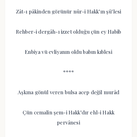
Zât-ı pâkinden görünür nûr-i Hakk’ın şû’lesi
Rehber-i dergâh-ı izzet olduğu çün ey Habib
Enbiya vü evliyanın oldu babın kıblesi
****
Aşkına gönül veren bulsa acep değil murâd
Çün cemalin şem-i Hakk’dır ehl-i Hakk
pervânesi