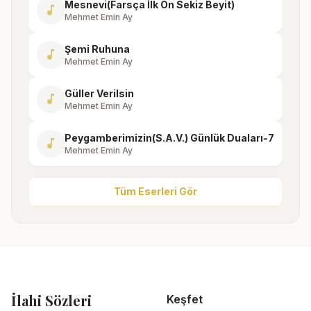
Mesnevi(Farsça İlk On Sekiz Beyit)
music_note
Mehmet Emin Ay
Şemi Ruhuna
music_note
Mehmet Emin Ay
Güller Verilsin
music_note
Mehmet Emin Ay
Peygamberimizin(S.A.V.) Günlük Duaları-7
music_note
Mehmet Emin Ay
Tüm Eserleri Gör
İlahi Sözleri
Keşfet