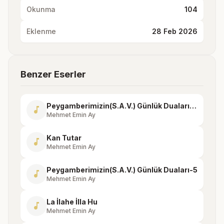
Okunma
104
Eklenme
28 Feb 2026
Benzer Eserler
Peygamberimizin(S.A.V.) Günlük Duaları-23
music_note
Mehmet Emin Ay
Kan Tutar
music_note
Mehmet Emin Ay
Peygamberimizin(S.A.V.) Günlük Duaları-5
music_note
Mehmet Emin Ay
La İlahe İlla Hu
music_note
Mehmet Emin Ay