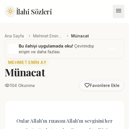
menu
İlahi Sözleri
light_mode
chevron_right
chevron_right
Ana Sayfa
Mehmet Emin Ay
Münacat
Bu ilahiyi uygulamada oku!
Çevrimdışı
İndir
erişim ve daha fazlası.
MEHMET EMIN AY
Münacat
favorite_border
visibility
104 Okunma
Favorilere Ekle
Onlar Allah’ın rızasını Allah’ın sevgisini her