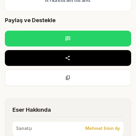
Paylaş ve Destekle
chat
share
content_copy
Eser Hakkında
Sanatçı
Mehmet Emin Ay