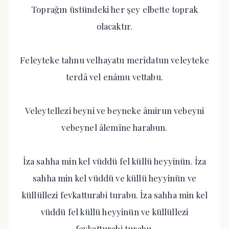
Toprağın üstündeki her şey elbette toprak
olacaktır.
Feleyteke tahnu velhayatu merîdatun veleyteke
terdâ vel enâmu vettabu.
Veleytellezi beyni ve beyneke âmirun vebeyni
vebeynel âlemîne harabun.
İza sahha min kel vüddü fel küllü heyyinün. İza
sahha min kel vüddü ve küllü heyyinün ve
küllüllezi fevkatturabi turabu. İza sahha min kel
vüddü fel küllü heyyinün ve küllüllezi
fevkatturabi turabu.