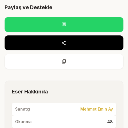
Paylaş ve Destekle
chat
share
content_copy
Eser Hakkında
Sanatçı
Mehmet Emin Ay
Okunma
48