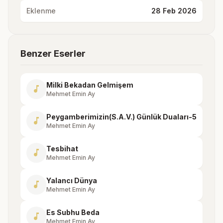
Eklenme
28 Feb 2026
Benzer Eserler
Milki Bekadan Gelmişem
music_note
Mehmet Emin Ay
Peygamberimizin(S.A.V.) Günlük Duaları-5
music_note
Mehmet Emin Ay
Tesbihat
music_note
Mehmet Emin Ay
Yalancı Dünya
music_note
Mehmet Emin Ay
Es Subhu Beda
music_note
Mehmet Emin Ay