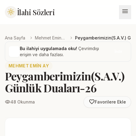
menu
İlahi Sözleri
light_mode
chevron_right
chevron_right
Ana Sayfa
Mehmet Emin Ay
Peygamberimizin(S.A.V.) Gün
Bu ilahiyi uygulamada oku!
Çevrimdışı
İndir
erişim ve daha fazlası.
MEHMET EMIN AY
Peygamberimizin(S.A.V.)
Günlük Duaları-26
favorite_border
visibility
48 Okunma
Favorilere Ekle