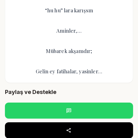
“hu hu” lara karışsın
Aminler,…
Mübarek akşamdır;
Gelin ey fatihalar, yasinler…
Paylaş ve Destekle
chat
share