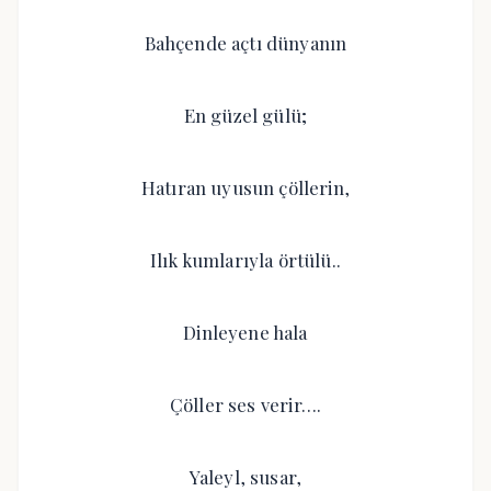
Bahçende açtı dünyanın
En güzel gülü;
Hatıran uyusun çöllerin,
Ilık kumlarıyla örtülü..
Dinleyene hala
Çöller ses verir….
Yaleyl, susar,