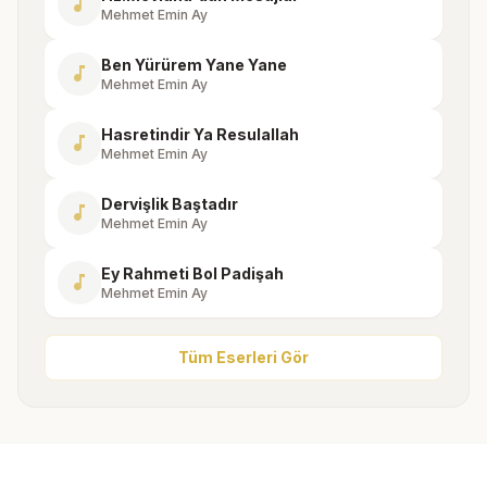
music_note
Mehmet Emin Ay
Ben Yürürem Yane Yane
music_note
Mehmet Emin Ay
Hasretindir Ya Resulallah
music_note
Mehmet Emin Ay
Dervişlik Baştadır
music_note
Mehmet Emin Ay
Ey Rahmeti Bol Padişah
music_note
Mehmet Emin Ay
Tüm Eserleri Gör