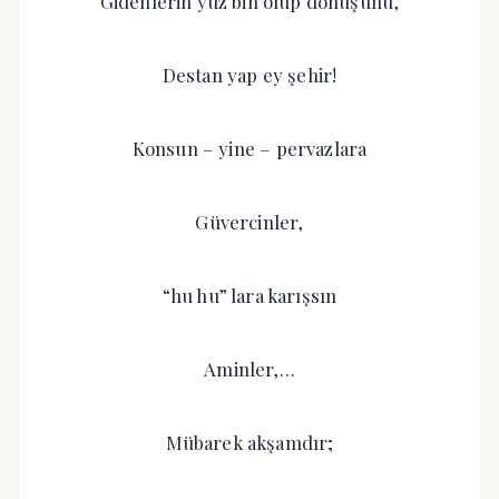
Gidenlerin yüz bin olup dönüşünü,
Destan yap ey şehir!
Konsun – yine – pervazlara
Güvercinler,
“hu hu” lara karışsın
Aminler,…
Mübarek akşamdır;