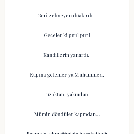
Geri gelmeyen dualardı…
Geceler ki pırıl pırıl
Kandillerin yanardı..
Kapına gelenler ya Muhammed,
– uzaktan, yakından –
Mümin döndüler kapından…
Besmele, ekmeğimizin bereketiydi;