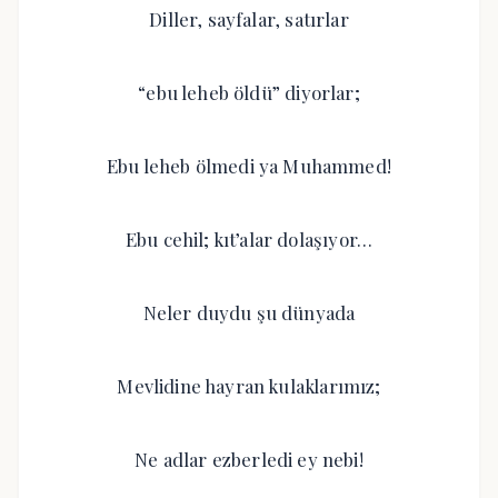
Diller, sayfalar, satırlar
“ebu leheb öldü” diyorlar;
Ebu leheb ölmedi ya Muhammed!
Ebu cehil; kıt’alar dolaşıyor…
Neler duydu şu dünyada
Mevlidine hayran kulaklarımız;
Ne adlar ezberledi ey nebi!