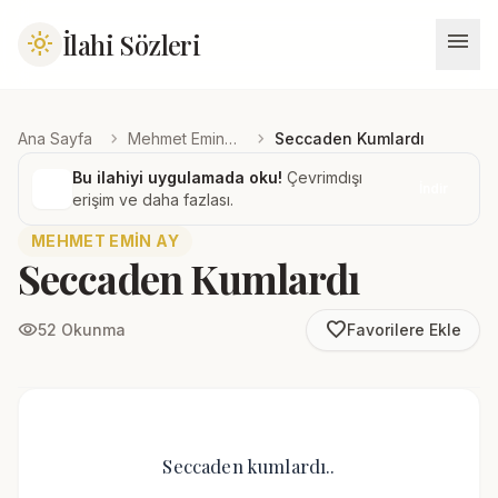
menu
İlahi Sözleri
light_mode
chevron_right
chevron_right
Ana Sayfa
Mehmet Emin Ay
Seccaden Kumlardı
Bu ilahiyi uygulamada oku!
Çevrimdışı
İndir
erişim ve daha fazlası.
MEHMET EMIN AY
Seccaden Kumlardı
favorite_border
visibility
52 Okunma
Favorilere Ekle
Seccaden kumlardı..