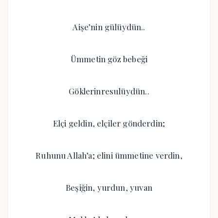
Aişe’nin gülüydün..
Ümmetin göz bebeği
Göklerinresulüydün..
Elçi geldin, elçiler gönderdin;
Ruhunu Allah’a; elini ümmetine verdin,
Beşiğin, yurdun, yuvan