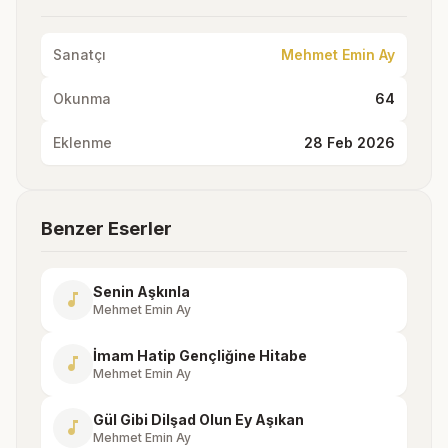
Sanatçı
Mehmet Emin Ay
Okunma
64
Eklenme
28 Feb 2026
Benzer Eserler
Senin Aşkınla
music_note
Mehmet Emin Ay
İmam Hatip Gençliğine Hitabe
music_note
Mehmet Emin Ay
Gül Gibi Dilşad Olun Ey Aşıkan
music_note
Mehmet Emin Ay