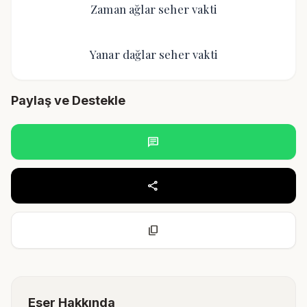
Zaman ağlar seher vakti
Yanar dağlar seher vakti
Paylaş ve Destekle
chat
share
content_copy
Eser Hakkında