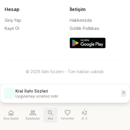
Hesap
İletişim
Giriş Yap
Hakkımızda
Kayıt Ol
Gizlilik Politikası
© 2026 İlahi Sözleri - Tüm hakları saklıdır.
Kral İlahi Sözleri
close
İndir
Uygulamayı ücretsiz indir
home
people
search
favorite
sort_by_alpha
Ana Sayfa
Sanatçılar
Ara
Favoriler
A-Z