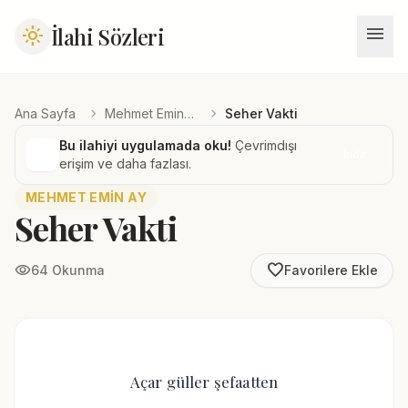
menu
İlahi Sözleri
light_mode
chevron_right
chevron_right
Ana Sayfa
Mehmet Emin Ay
Seher Vakti
Bu ilahiyi uygulamada oku!
Çevrimdışı
İndir
erişim ve daha fazlası.
MEHMET EMIN AY
Seher Vakti
favorite_border
visibility
64 Okunma
Favorilere Ekle
Açar güller şefaatten