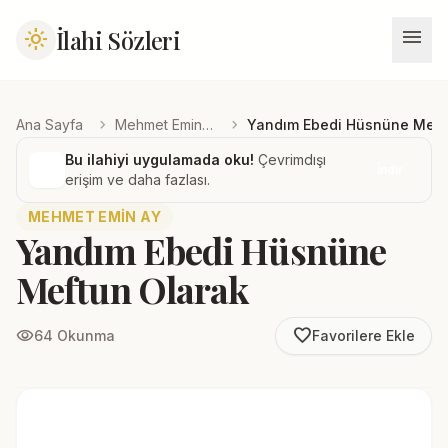
menu
İlahi Sözleri
light_mode
chevron_right
chevron_right
Ana Sayfa
Mehmet Emin Ay
Yandım Ebedi Hüsnüne Meft
Bu ilahiyi uygulamada oku!
Çevrimdışı
İndir
erişim ve daha fazlası.
MEHMET EMIN AY
Yandım Ebedi Hüsnüne
Meftun Olarak
favorite_border
visibility
64 Okunma
Favorilere Ekle