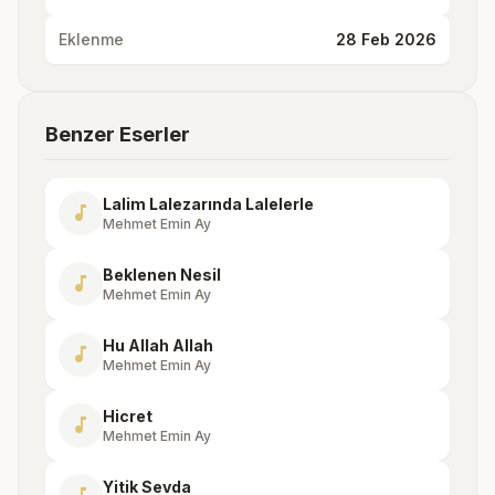
Eklenme
28 Feb 2026
Benzer Eserler
Lalim Lalezarında Lalelerle
music_note
Mehmet Emin Ay
Beklenen Nesil
music_note
Mehmet Emin Ay
Hu Allah Allah
music_note
Mehmet Emin Ay
Hicret
music_note
Mehmet Emin Ay
Yitik Sevda