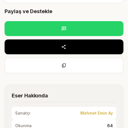
Paylaş ve Destekle
chat
share
content_copy
Eser Hakkında
Sanatçı
Mehmet Emin Ay
Okunma
64