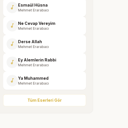
Esmaül Hüsna
music_note
Mehmet Erarabacı
Ne Cevap Vereyim
music_note
Mehmet Erarabacı
Derse Allah
music_note
Mehmet Erarabacı
Ey Alemlerin Rabbi
music_note
Mehmet Erarabacı
Ya Muhammed
music_note
Mehmet Erarabacı
Tüm Eserleri Gör