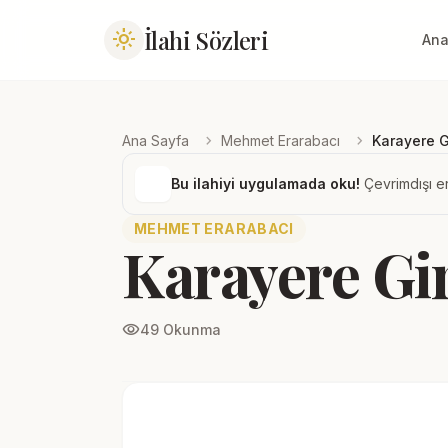
İlahi Sözleri
light_mode
Ana
chevron_right
chevron_right
Ana Sayfa
Mehmet Erarabacı
Karayere 
Bu ilahiyi uygulamada oku!
Çevrimdışı er
MEHMET ERARABACI
Karayere Gi
visibility
49 Okunma