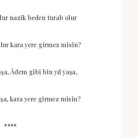
ur nazik beden turab olur
lur kara yere girmez misin?
paşa, Âdem gibi bin yıl yaşa,
aşa, kara yere girmez misin?
****