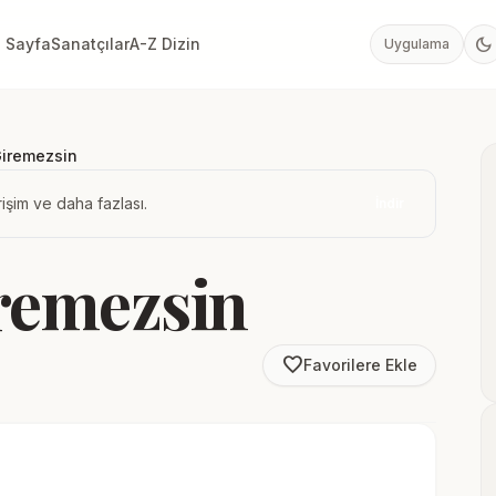
dark_mode
 Sayfa
Sanatçılar
A-Z Dizin
Uygulama
Giremezsin
işim ve daha fazlası.
İndir
remezsin
favorite_border
Favorilere Ekle