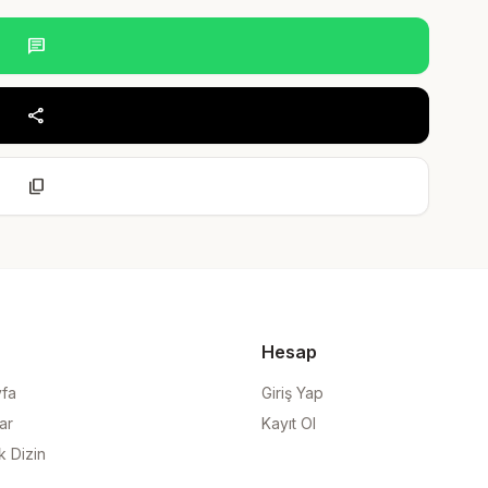
chat
share
content_copy
Hesap
yfa
Giriş Yap
ar
Kayıt Ol
k Dizin