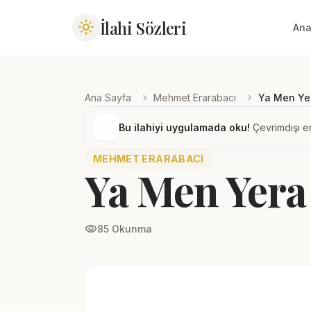
İlahi Sözleri
light_mode
Ana
chevron_right
chevron_right
Ana Sayfa
Mehmet Erarabacı
Ya Men Ye
Bu ilahiyi uygulamada oku!
Çevrimdışı er
MEHMET ERARABACI
Ya Men Yera
visibility
85 Okunma