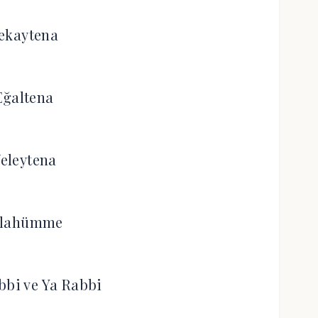
ekaytena
Eğaltena
eleytena
llahümme
bbi ve Ya Rabbi