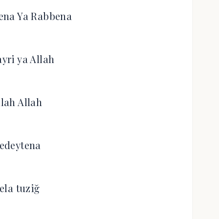
ena Ya Rabbena
ayri ya Allah
llah Allah
edeytena
ela tuziğ