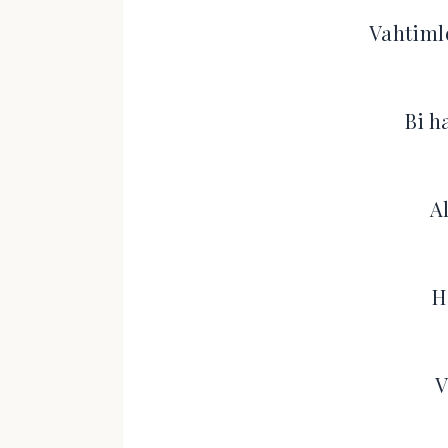
Vahtiml
Bi h
A
H
V