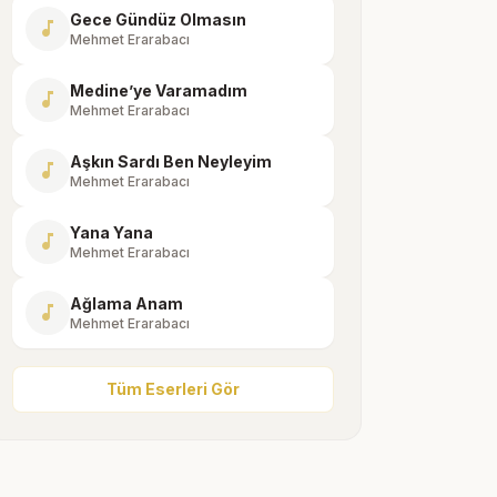
Gece Gündüz Olmasın
music_note
Mehmet Erarabacı
Medine’ye Varamadım
music_note
Mehmet Erarabacı
Aşkın Sardı Ben Neyleyim
music_note
Mehmet Erarabacı
Yana Yana
music_note
Mehmet Erarabacı
Ağlama Anam
music_note
Mehmet Erarabacı
Tüm Eserleri Gör