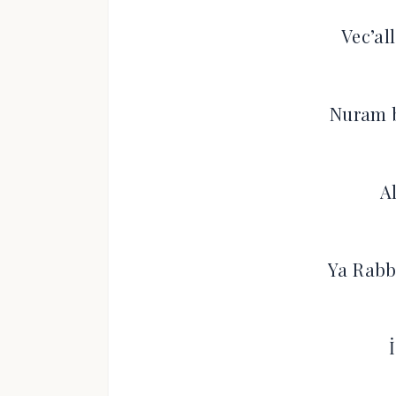
Vec’al
Nuram b
A
Ya Rabb