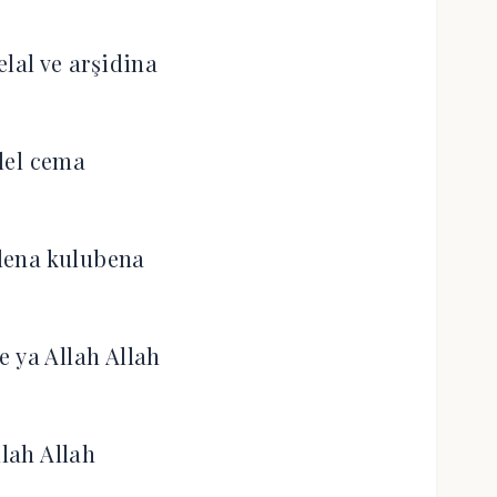
elal ve arşidina
İlel cema
lena kulubena
e ya Allah Allah
llah Allah