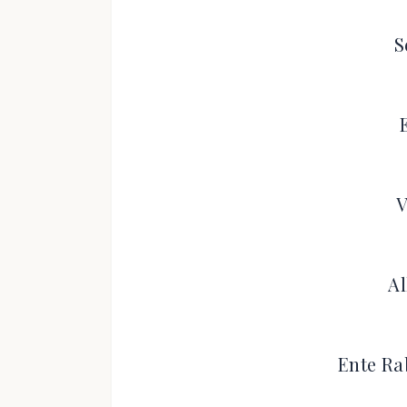
S
V
A
Ente Ra