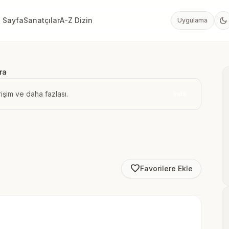
dark_mode
 Sayfa
Sanatçılar
A-Z Dizin
Uygulama
ra
işim ve daha fazlası.
İndir
favorite_border
Favorilere Ekle