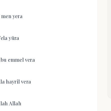
 men yera
ela yüra
ibu emmel vera
ala hayril vera
llah Allah