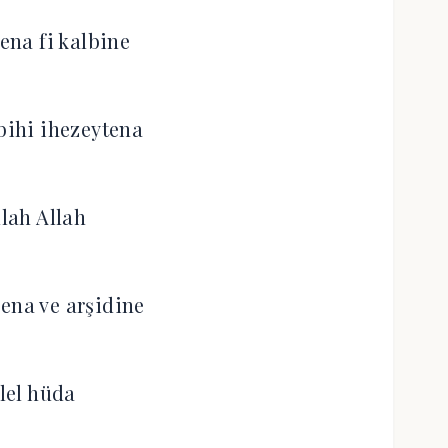
lena fi kalbine
ihi ihezeytena
llah Allah
ena ve arşidine
İlel hüda