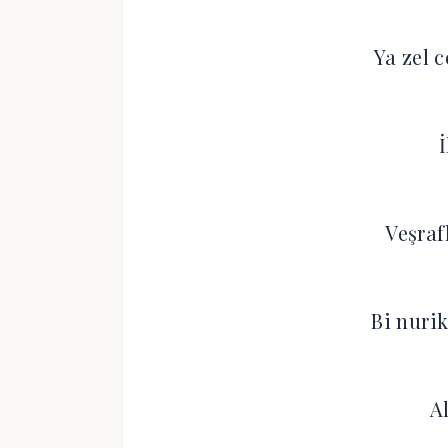
Ya zel c
Veşraf
Bi nurik
A