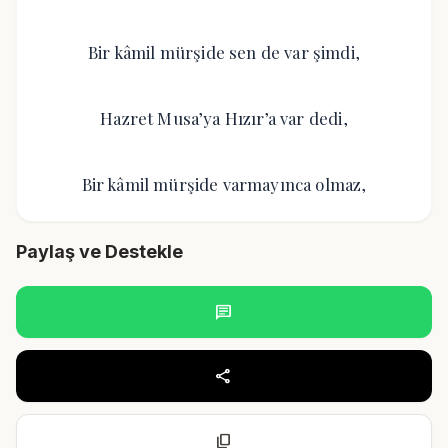
Bir kâmil mürşide sen de var şimdi,
Hazret Musa’ya Hızır’a var dedi,
Bir kâmil mürşide varmayınca olmaz,
Paylaş ve Destekle
chat
share
content_copy