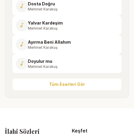
Dosta Doğru
music_note
Mehmet Karakuş
Yalvar Kardeşim
music_note
Mehmet Karakuş
Ayırma Beni Allahım
music_note
Mehmet Karakuş
Doyulur mu
music_note
Mehmet Karakuş
Tüm Eserleri Gör
İlahi Sözleri
Keşfet