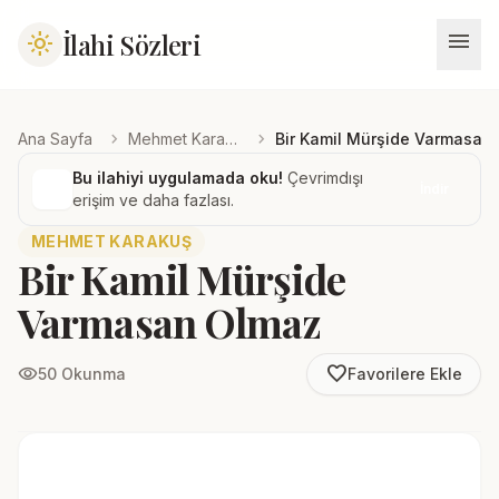
menu
İlahi Sözleri
light_mode
chevron_right
chevron_right
Ana Sayfa
Mehmet Karakuş
Bir Kamil Mürşide Varmasan
Bu ilahiyi uygulamada oku!
Çevrimdışı
İndir
erişim ve daha fazlası.
MEHMET KARAKUŞ
Bir Kamil Mürşide
Varmasan Olmaz
favorite_border
visibility
50 Okunma
Favorilere Ekle