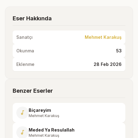
Eser Hakkında
Sanatçı
Mehmet Karakuş
Okunma
53
Eklenme
28 Feb 2026
Benzer Eserler
Biçareyim
music_note
Mehmet Karakuş
Meded Ya Resulallah
music_note
Mehmet Karakuş