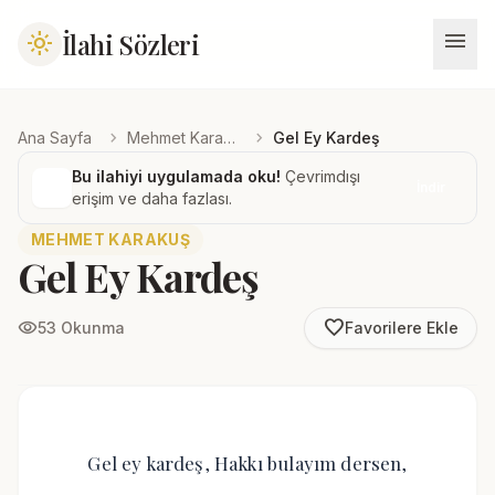
menu
İlahi Sözleri
light_mode
chevron_right
chevron_right
Ana Sayfa
Mehmet Karakuş
Gel Ey Kardeş
Bu ilahiyi uygulamada oku!
Çevrimdışı
İndir
erişim ve daha fazlası.
MEHMET KARAKUŞ
Gel Ey Kardeş
favorite_border
visibility
53 Okunma
Favorilere Ekle
Gel ey kardeş, Hakkı bulayım dersen,