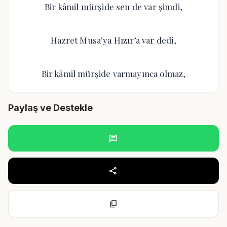
Bir kâmil mürşide sen de var şimdi,
Hazret Musa’ya Hızır’a var dedi,
Bir kâmil mürşide varmayınca olmaz,
Paylaş ve Destekle
chat
share
content_copy