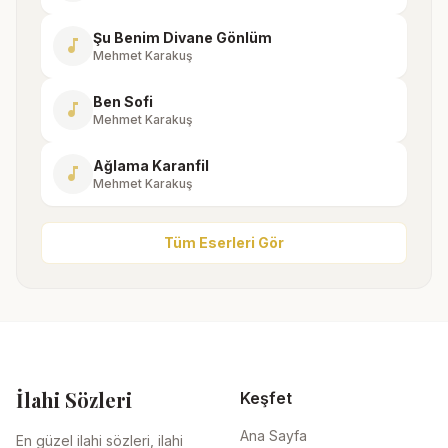
Şu Benim Divane Gönlüm
music_note
Mehmet Karakuş
Ben Sofi
music_note
Mehmet Karakuş
Ağlama Karanfil
music_note
Mehmet Karakuş
Tüm Eserleri Gör
İlahi Sözleri
Keşfet
Ana Sayfa
En güzel ilahi sözleri, ilahi