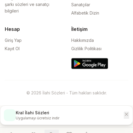
şarkı sözleri ve sanatçı
Sanatçılar
bilgileri
Alfabetik Dizin
Hesap
İletişim
Giriş Yap
Hakkımızda
Kayıt Ol
Gizlilik Politikası
© 2026 İlahi Sözleri - Tüm hakları saklıdır.
Kral İlahi Sözleri
close
İndir
Uygulamayı ücretsiz indir