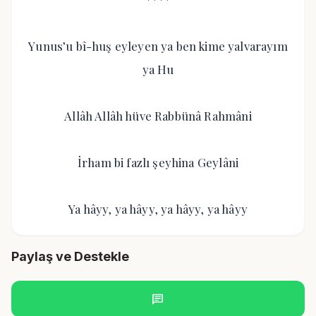
Yunus’u bî-huş eyleyen ya ben kime yalvarayım
ya Hu
Allâh Allâh hüve Rabbünâ Rahmâni
İrham bi fazlı şeyhina Geylâni
Ya hâyy, ya hâyy, ya hâyy, ya hâyy
Paylaş ve Destekle
chat