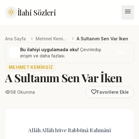
menu
İlahi Sözleri
light_mode
chevron_right
chevron_right
Ana Sayfa
Mehmet Kemiksiz
A Sultanım Sen Var İken
Bu ilahiyi uygulamada oku!
Çevrimdışı
İndir
erişim ve daha fazlası.
MEHMET KEMIKSIZ
A Sultanım Sen Var İken
favorite_border
visibility
58 Okunma
Favorilere Ekle
Allâh Allâh hüve Rabbünâ Rahmâni