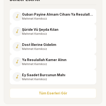
Gubarı Payine Almam Cihanı Ya Resulallah
music_note
Mehmet Kemiksiz
Şüride Vü Şeyda Kılan
music_note
Mehmet Kemiksiz
Dost İllerine Gidelim
music_note
Mehmet Kemiksiz
Ya Resulallah Kamer Alnın
music_note
Mehmet Kemiksiz
Ey Saadet Burcunun Mahı
music_note
Mehmet Kemiksiz
Tüm Eserleri Gör