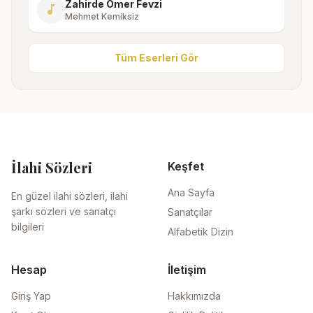
Zahirde Ömer Fevzi
music_note
Mehmet Kemiksiz
Tüm Eserleri Gör
İlahi Sözleri
Keşfet
Ana Sayfa
En güzel ilahi sözleri, ilahi
şarkı sözleri ve sanatçı
Sanatçılar
bilgileri
Alfabetik Dizin
Hesap
İletişim
Giriş Yap
Hakkımızda