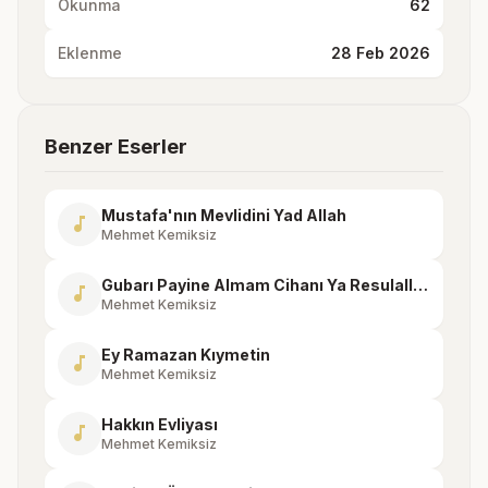
Okunma
62
Eklenme
28 Feb 2026
Benzer Eserler
Mustafa'nın Mevlidini Yad Allah
music_note
Mehmet Kemiksiz
Gubarı Payine Almam Cihanı Ya Resulallah
music_note
Mehmet Kemiksiz
Ey Ramazan Kıymetin
music_note
Mehmet Kemiksiz
Hakkın Evliyası
music_note
Mehmet Kemiksiz