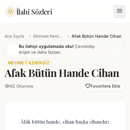
menu
İlahi Sözleri
light_mode
chevron_right
chevron_right
Ana Sayfa
Mehmet Kemiksiz
Afak Bütün Hande Cihan
Bu ilahiyi uygulamada oku!
Çevrimdışı
İndir
erişim ve daha fazlası.
MEHMET KEMIKSIZ
Afak Bütün Hande Cihan
favorite_border
visibility
62 Okunma
Favorilere Ekle
Âfâk bütün hande, cihan başka cihandır;