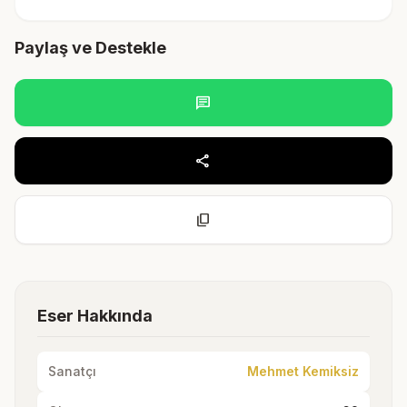
Paylaş ve Destekle
chat
share
content_copy
Eser Hakkında
Sanatçı
Mehmet Kemiksiz