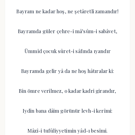
Bayram ne kadar hoş, ne şetâretli zamandır!
Bayramda güler çehre-i mâ’sûm-i sabâvet,
Ümmîd çocuk sûret-i sâfında ıyandır
Bayramda gelir yâ da ne hoş hâtıralar ki:
Bin ömre verilmez, o kadar kadri girandır,
Iydin bana dâim görünür levh-i kerîmi:
Mâzî-i tufûliyyetimin yâd-ı besîmi.