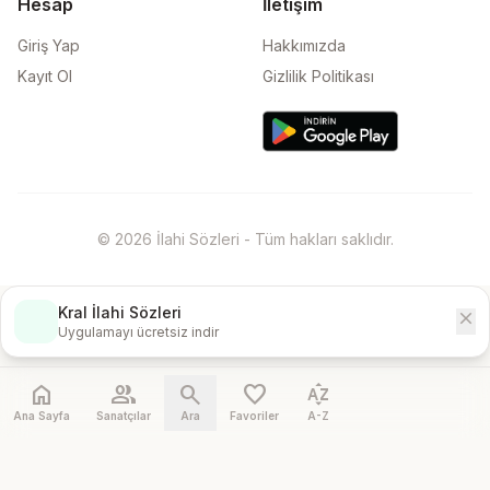
Hesap
İletişim
Giriş Yap
Hakkımızda
Kayıt Ol
Gizlilik Politikası
© 2026 İlahi Sözleri - Tüm hakları saklıdır.
Kral İlahi Sözleri
close
İndir
Uygulamayı ücretsiz indir
home
people
search
favorite
sort_by_alpha
Ana Sayfa
Sanatçılar
Ara
Favoriler
A-Z