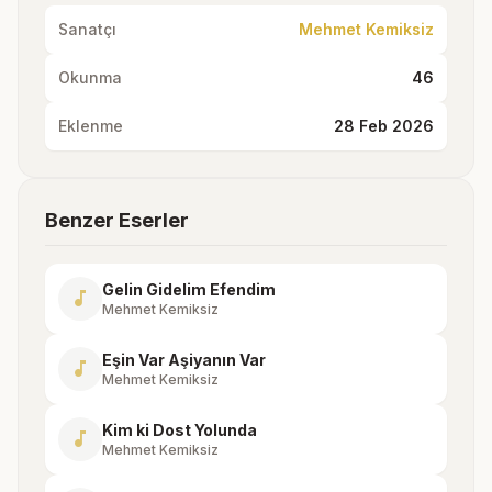
Sanatçı
Mehmet Kemiksiz
Okunma
46
Eklenme
28 Feb 2026
Benzer Eserler
Gelin Gidelim Efendim
music_note
Mehmet Kemiksiz
Eşin Var Aşiyanın Var
music_note
Mehmet Kemiksiz
Kim ki Dost Yolunda
music_note
Mehmet Kemiksiz