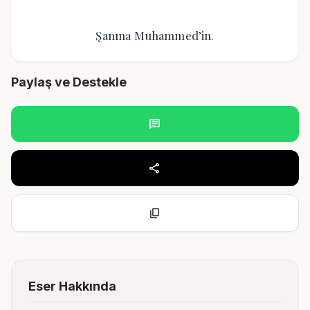
Şanına Muhammed’in.
Paylaş ve Destekle
chat
share
content_copy
Eser Hakkında