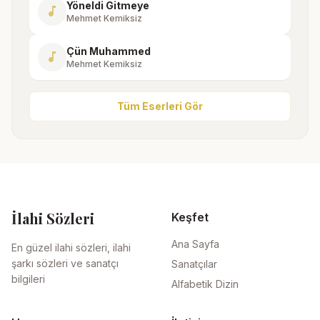
Yöneldi Gitmeye
music_note
Mehmet Kemiksiz
Çün Muhammed
music_note
Mehmet Kemiksiz
Tüm Eserleri Gör
İlahi Sözleri
Keşfet
Ana Sayfa
En güzel ilahi sözleri, ilahi
şarkı sözleri ve sanatçı
Sanatçılar
bilgileri
Alfabetik Dizin