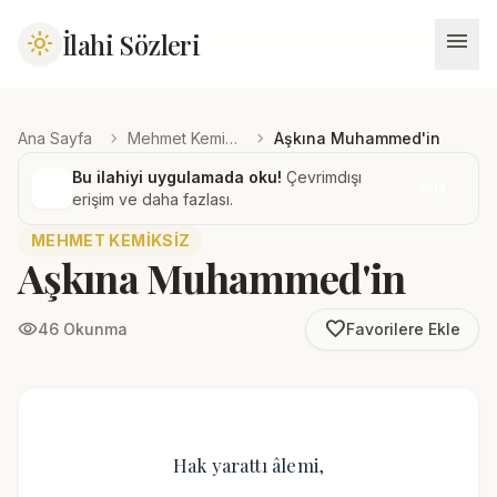
menu
İlahi Sözleri
light_mode
chevron_right
chevron_right
Ana Sayfa
Mehmet Kemiksiz
Aşkına Muhammed'in
Bu ilahiyi uygulamada oku!
Çevrimdışı
İndir
erişim ve daha fazlası.
MEHMET KEMIKSIZ
Aşkına Muhammed'in
favorite_border
visibility
46 Okunma
Favorilere Ekle
Hak yarattı âlemi,