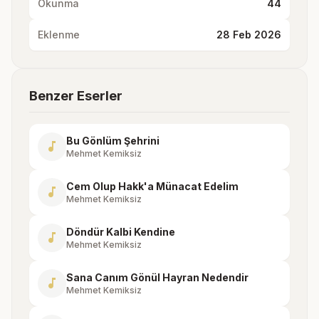
Okunma
44
Eklenme
28 Feb 2026
Benzer Eserler
Bu Gönlüm Şehrini
music_note
Mehmet Kemiksiz
Cem Olup Hakk'a Münacat Edelim
music_note
Mehmet Kemiksiz
Döndür Kalbi Kendine
music_note
Mehmet Kemiksiz
Sana Canım Gönül Hayran Nedendir
music_note
Mehmet Kemiksiz