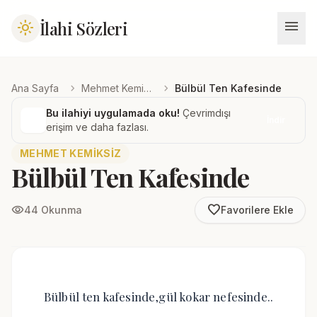
menu
İlahi Sözleri
light_mode
chevron_right
chevron_right
Ana Sayfa
Mehmet Kemiksiz
Bülbül Ten Kafesinde
Bu ilahiyi uygulamada oku!
Çevrimdışı
İndir
erişim ve daha fazlası.
MEHMET KEMIKSIZ
Bülbül Ten Kafesinde
favorite_border
visibility
44 Okunma
Favorilere Ekle
Bülbül ten kafesinde,gül kokar nefesinde..