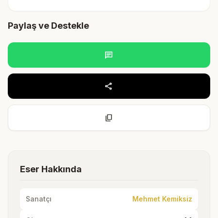
Paylaş ve Destekle
chat
share
content_copy
Eser Hakkında
Sanatçı
Mehmet Kemiksiz