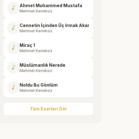
Ahmet Muhammed Mustafa
music_note
Mehmet Kemiksiz
Cennetin İçinden Üç Irmak Akar
music_note
Mehmet Kemiksiz
Miraç 1
music_note
Mehmet Kemiksiz
Müslümanlık Nerede
music_note
Mehmet Kemiksiz
Noldu Bu Gönlüm
music_note
Mehmet Kemiksiz
Tüm Eserleri Gör