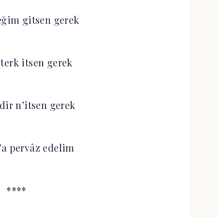
eğim gitsen gerek
terk itsen gerek
dir n’itsen gerek
’a pervâz edelim
****