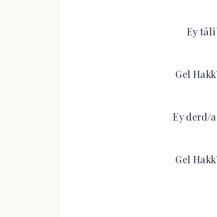
Ey tâl
Gel Hakk
Ey derd/a
Gel Hakk