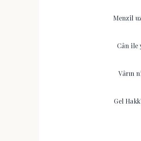
Menzil u
Cân ile
Vârın n
Gel Hakk