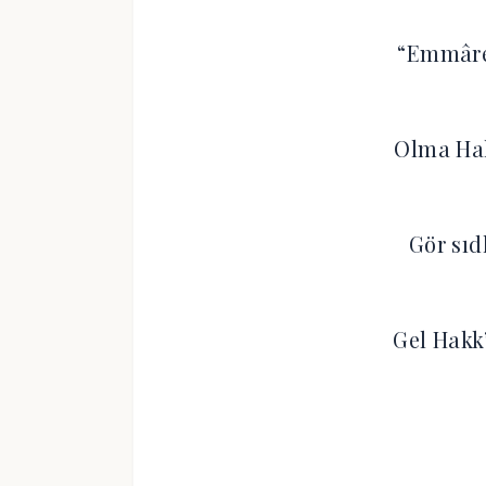
“Emmâre 
Olma Hak
Gör sıd
Gel Hakk