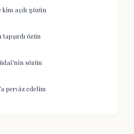
e kim açdı gözün
 tapşırdı özün
üdai’nin sözün
’a pervâz edelim