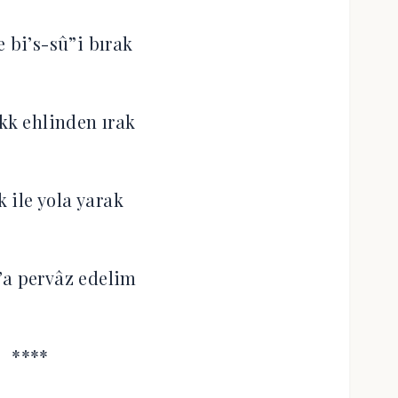
bi’s-sû”i bırak
k ehlinden ırak
k ile yola yarak
’a pervâz edelim
****