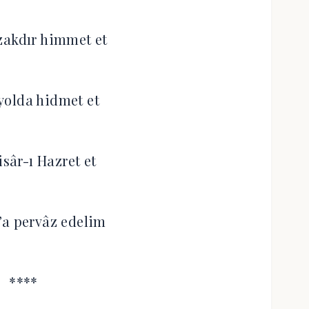
zakdır himmet et
 yolda hidmet et
isâr-ı Hazret et
’a pervâz edelim
****