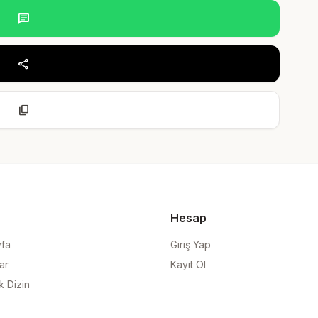
chat
share
content_copy
Hesap
yfa
Giriş Yap
ar
Kayıt Ol
k Dizin