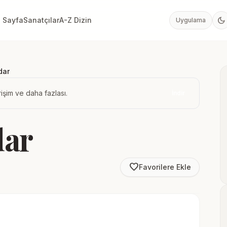
dark_mode
 Sayfa
Sanatçılar
A-Z Dizin
Uygulama
dar
işim ve daha fazlası.
İndir
dar
favorite_border
Favorilere Ekle