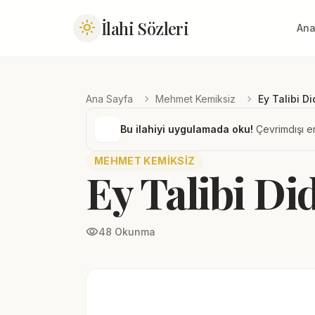
İlahi Sözleri
light_mode
Ana
chevron_right
chevron_right
Ana Sayfa
Mehmet Kemiksiz
Ey Talibi Di
Bu ilahiyi uygulamada oku!
Çevrimdışı er
MEHMET KEMIKSIZ
Ey Talibi Di
visibility
48 Okunma