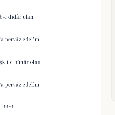
ib-i dîdâr olan
’a pervâz edelim
şk ile bîmâr olan
’a pervâz edelim
****