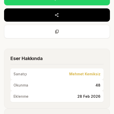
share
content_copy
Eser Hakkında
Sanatçı
Mehmet Kemiksiz
Okunma
48
Eklenme
28 Feb 2026