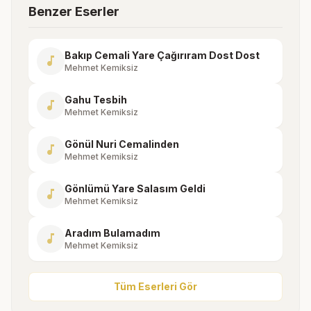
Benzer Eserler
Bakıp Cemali Yare Çağırıram Dost Dost
music_note
Mehmet Kemiksiz
Gahu Tesbih
music_note
Mehmet Kemiksiz
Gönül Nuri Cemalinden
music_note
Mehmet Kemiksiz
Gönlümü Yare Salasım Geldi
music_note
Mehmet Kemiksiz
Aradım Bulamadım
music_note
Mehmet Kemiksiz
Tüm Eserleri Gör