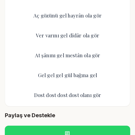
Aç gözünü gel hayrân ola gör
Ver varını gel dîdâr ola gör
At şânını gel mestân ola gör
Gel gel gel gül bağına gel
Dost dost dost dost olanı gör
Paylaş ve Destekle
chat