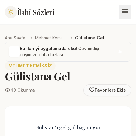
menu
İlahi Sözleri
light_mode
chevron_right
chevron_right
Ana Sayfa
Mehmet Kemiksiz
Gülistana Gel
Bu ilahiyi uygulamada oku!
Çevrimdışı
İndir
erişim ve daha fazlası.
MEHMET KEMIKSIZ
Gülistana Gel
favorite_border
visibility
48 Okunma
Favorilere Ekle
Gülistan’a gel gül bağını gör