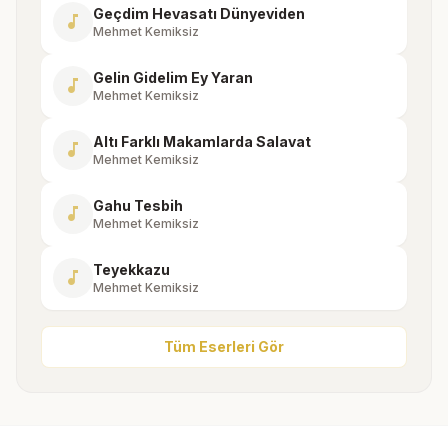
Geçdim Hevasatı Dünyeviden
music_note
Mehmet Kemiksiz
Gelin Gidelim Ey Yaran
music_note
Mehmet Kemiksiz
Altı Farklı Makamlarda Salavat
music_note
Mehmet Kemiksiz
Gahu Tesbih
music_note
Mehmet Kemiksiz
Teyekkazu
music_note
Mehmet Kemiksiz
Tüm Eserleri Gör