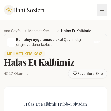
menu
İlahi Sözleri
light_mode
chevron_right
chevron_right
Ana Sayfa
Mehmet Kemiksiz
Halas Et Kalbimiz
Bu ilahiyi uygulamada oku!
Çevrimdışı
İndir
erişim ve daha fazlası.
MEHMET KEMIKSIZ
Halas Et Kalbimiz
favorite_border
visibility
47 Okunma
Favorilere Ekle
Halas Et Kalbimiz Hubb-ı Sivadan