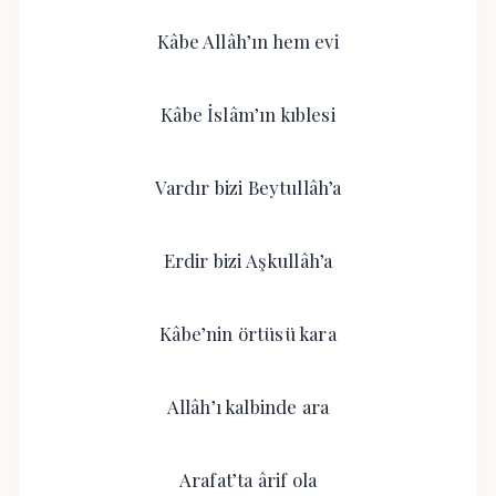
Kâbe Allâh’ın hem evi
Kâbe İslâm’ın kıblesi
Vardır bizi Beytullâh’a
Erdir bizi Aşkullâh’a
Kâbe’nin örtüsü kara
Allâh’ı kalbinde ara
Arafat’ta ârif ola