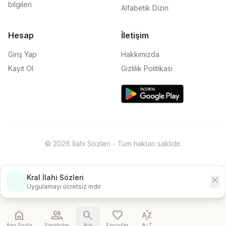
bilgileri
Alfabetik Dizin
Hesap
İletişim
Giriş Yap
Hakkımızda
Kayıt Ol
Gizlilik Politikası
© 2026 İlahi Sözleri - Tüm hakları saklıdır.
Kral İlahi Sözleri
close
İndir
Uygulamayı ücretsiz indir
home
people
search
favorite
sort_by_alpha
Ana Sayfa
Sanatçılar
Ara
Favoriler
A-Z