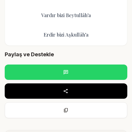
Vardır bizi Beytullâh’a
Erdir bizi Aşkullâh’a
Paylaş ve Destekle
chat
share
content_copy