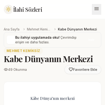
menu
İlahi Sözleri
light_mode
chevron_right
chevron_right
Ana Sayfa
Mehmet Kemiksiz
Kabe Dünyanın Merkezi
Bu ilahiyi uygulamada oku!
Çevrimdışı
İndir
erişim ve daha fazlası.
MEHMET KEMIKSIZ
Kabe Dünyanın Merkezi
favorite_border
visibility
49 Okunma
Favorilere Ekle
Kâbe Dünya’nın merkezi