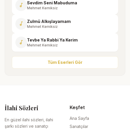
Sevdim Seni Mabuduma
music_note
Mehmet Kemiksiz
Zulmü Alkışlayamam
music_note
Mehmet Kemiksiz
Tevbe Ya Rabbi Ya Kerim
music_note
Mehmet Kemiksiz
Tüm Eserleri Gör
İlahi Sözleri
Keşfet
Ana Sayfa
En güzel ilahi sözleri, ilahi
şarkı sözleri ve sanatçı
Sanatçılar